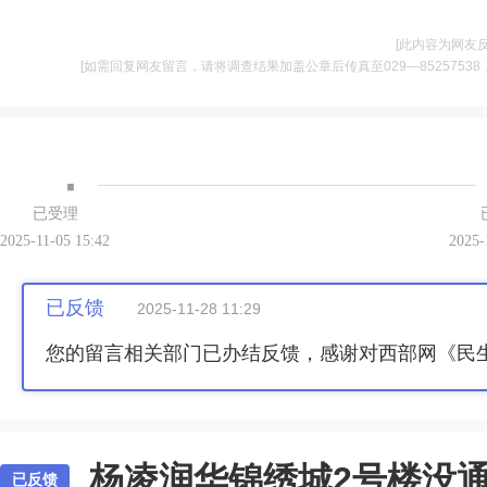
[此内容为网友
[如需回复网友留言，请将调查结果加盖公章后传真至029—85257538，并将
·
已受理
2025-11-05 15:42
2025-
已反馈
2025-11-28 11:29
您的留言相关部门已办结反馈，感谢对西部网《民
杨凌润华锦绣城2号楼没通
已反馈