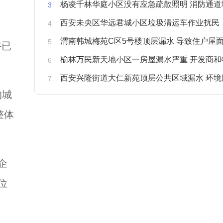
杨凌千林华庭小区没有应急疏散照明 消防通道
西安未央区华远君城小区垃圾清运车作业扰民
渭南韩城梅苑C区5号楼顶层漏水 导致住户屋面被
件已
榆林万民新天地小区一房屋漏水严重 开发商和物业不予
西安兴隆街道大仁新苑顶层公共区域漏水 环境
的城
整体
企
位