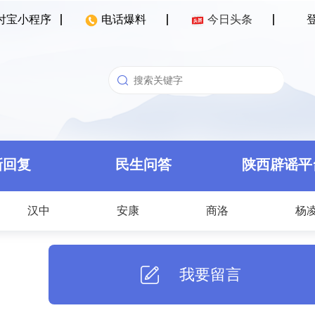
付宝小程序
电话爆料
今日头条
新回复
民生问答
陕西辟谣平
汉中
安康
商洛
杨
我要留言