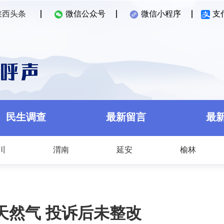
陕西头条
微信公众号
微信小程序
支
民生调查
最新留言
最
川
渭南
延安
榆林
天然气 投诉后未整改