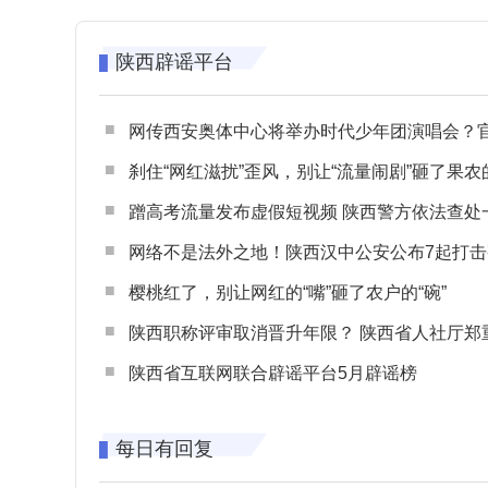
陕西辟谣平台
网传西安奥体中心将举办时代少年团演唱会？官方回应：纯属
刹住“网红滋扰”歪风，别让“流量闹剧”砸了果农
蹭高考流量发布虚假短视频 陕西警方依法查处一起涉高考网络
网络不是法外之地！陕西汉中公安公布7起打击整治网谣网暴典型
樱桃红了，别让网红的“嘴”砸了农户的“碗”
陕西职称评审取消晋升年限？ 陕西省人社厅郑重声明 谨防职称评审不实言
陕西省互联网联合辟谣平台5月辟谣榜
每日有回复