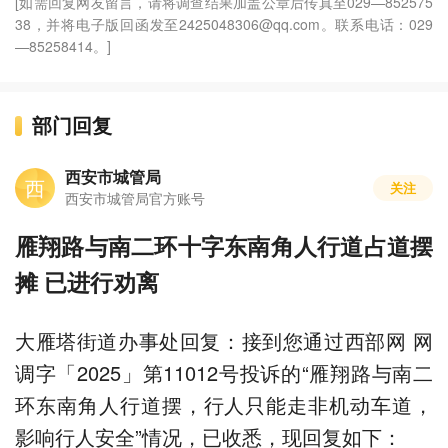
[如需回复网友留言，请将调查结果加盖公章后传真至029—852575
38，并将电子版回函发至2425048306@qq.com。联系电话：029
—85258414。]
部门回复
西安市城管局
西
关注
西安市城管局官方账号
雁翔路与南二环十字东南角人行道占道摆
摊 已进行劝离
大雁塔街道办事处回复：接到您通过西部网 网
调字「2025」第11012号投诉的“雁翔路与南二
环东南角人行道摆，行人只能走非机动车道，
影响行人安全”情况，已收悉，现回复如下：