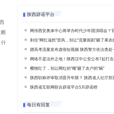
陕西辟谣平台
西
网传西安奥体中心将举办时代少年团演唱会？官方回应：纯属
造断
刹住“网红滋扰”歪风，别让“流量闹剧”砸了果农
了什
蹭高考流量发布虚假短视频 陕西警方依法查处一起涉高考网络
网络不是法外之地！陕西汉中公安公布7起打击整治网谣网暴典型
樱桃红了，别让网红的“嘴”砸了农户的“碗”
陕西职称评审取消晋升年限？ 陕西省人社厅郑重声明 谨防职称评审不实言
陕西省互联网联合辟谣平台5月辟谣榜
每日有回复