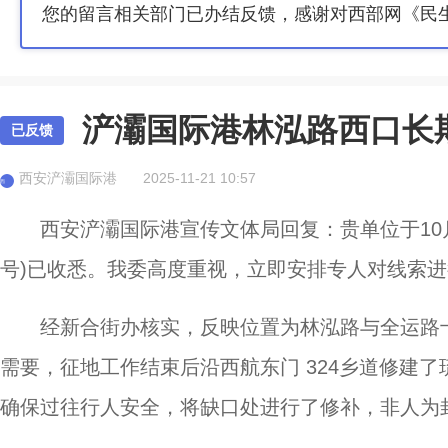
您的留言相关部门已办结反馈，感谢对西部网《民
浐灞国际港林泓路西口长
已反馈
西安浐灞国际港
2025-11-21 10:57
西
西安浐灞国际港宣传文体局回复：贵单位于10月3
号)已收悉。我委高度重视，立即安排专人对线索
经新合街办核实，反映位置为林泓路与全运路
需要，征地工作结束后沿西航东门 324乡道修建了
确保过往行人安全，将缺口处进行了修补，非人为封