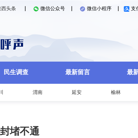
陕西头条
微信公众号
微信小程序
支
民生调查
最新留言
最
川
渭南
延安
榆林
封堵不通