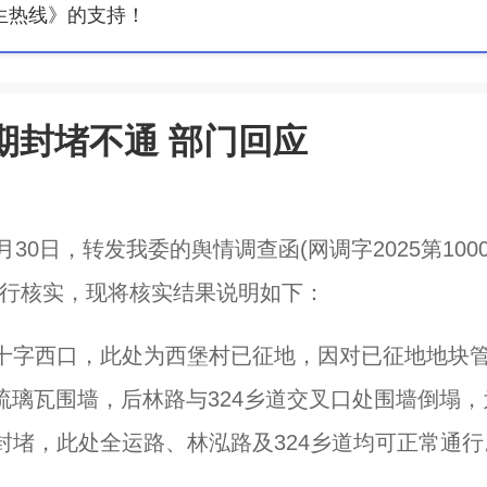
生热线》的支持！
期封堵不通 部门回应
0日，转发我委的舆情调查函(网调字2025第1000
进行核实，现将核实结果说明如下：
十字西口，此处为西堡村已征地，因对已征地地块
琉璃瓦围墙，后林路与324乡道交叉口处围墙倒塌，
堵，此处全运路、林泓路及324乡道均可正常通行