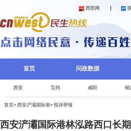
西部网
首页
问政数据
西安
宝鸡
咸阳
铜
首页
>
西安浐灞国际港
>
投诉举报
西安浐灞国际港林泓路西口长期