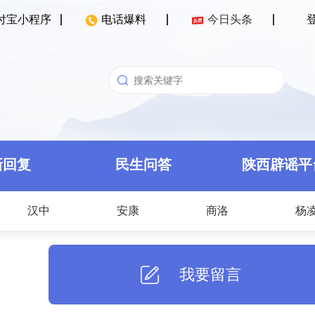
付宝小程序
电话爆料
今日头条
新回复
民生问答
陕西辟谣平
汉中
安康
商洛
杨
我要留言