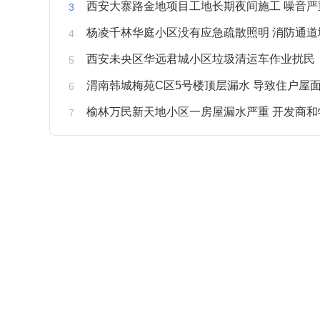
西安大寨路金地项目工地长期夜间施工 噪音严重扰
杨凌千林华庭小区没有应急疏散照明 消防通道
西安未央区华远君城小区垃圾清运车作业扰民
渭南韩城梅苑C区5号楼顶层漏水 导致住户屋面被
榆林万民新天地小区一房屋漏水严重 开发商和物业不予