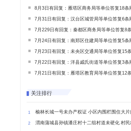
8月3日有回复：雁塔区商务局等单位答复18条网民
7月31日有回复：汉台区城管局等单位答复6条网民
7月229日有回复：秦都区商务局等单位答复8条网民
7月24日有回复：南郑区住建局等单位答复5条网民
7月23日有回复：未央区交通局等单位答复15条网民
7月22日有回复：洋县戚氏街道等单位答复3条网民
7月21日有回复：雁塔区教育局等单位答复12条网民
关注排行
榆林长城一号未办产权证 小区内围栏围住大片闲置空
渭南蒲城县孙镇潘庄村十二组村道未硬化 村民出行