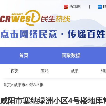
西部网
首页
问政数据
西安
宝鸡
咸阳
铜
首页
>
咸阳市
>
投诉举报
咸阳市塞纳绿洲小区4号楼地库