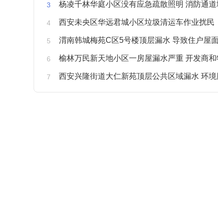
杨凌千林华庭小区没有应急疏散照明 消防通道
西安未央区华远君城小区垃圾清运车作业扰民
渭南韩城梅苑C区5号楼顶层漏水 导致住户屋面被
榆林万民新天地小区一房屋漏水严重 开发商和物业不予
西安兴隆街道大仁新苑顶层公共区域漏水 环境