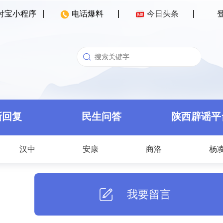
付宝小程序
电话爆料
今日头条
新回复
民生问答
陕西辟谣平
汉中
安康
商洛
杨
我要留言