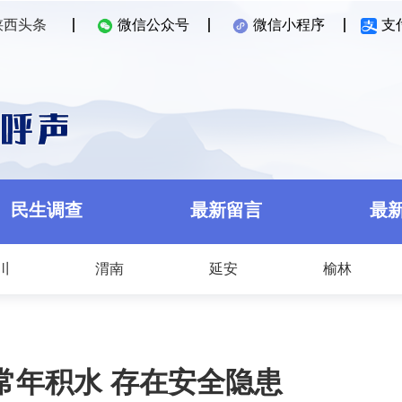
陕西头条
微信公众号
微信小程序
支
民生调查
最新留言
最
川
渭南
延安
榆林
常年积水 存在安全隐患