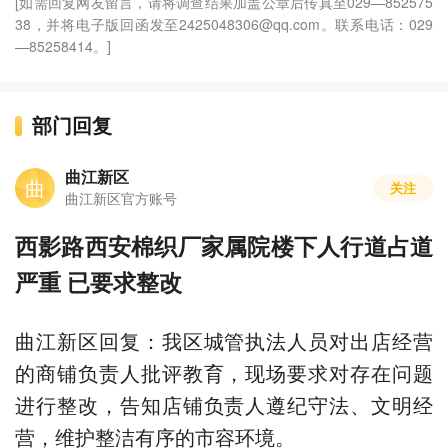
[如需回复网友留言，请将调查结果加盖公章后传真至029—852575
38，并将电子版回函发至2425048306@qq.com。联系电话：029
—85258414。]
部门回复
曲江新区
曲
关注
曲江新区官方账号
西影路西安棉织厂家属院楼下人行道占道
严重 已要求整改
曲江新区回复：我区城管执法人员对出店经营
的商铺负责人批评教育，现场要求对存在问题
进行整改，告知店铺负责人遵纪守法、文明经
营，维护整洁有序的市容环境。