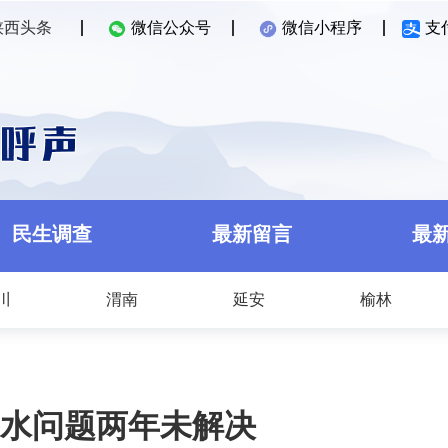
陕西头条
微信公众号
微信小程序
支
民生调查
最新留言
最
川
渭南
延安
榆林
水问题两年未解决