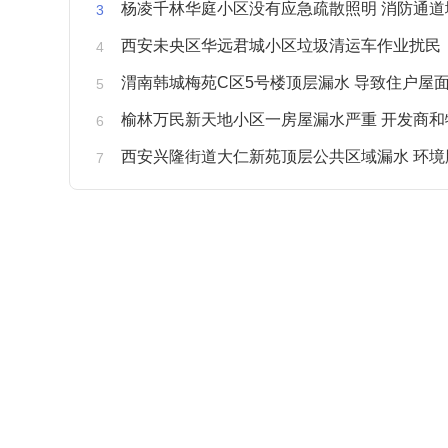
杨凌千林华庭小区没有应急疏散照明 消防通道
西安未央区华远君城小区垃圾清运车作业扰民
渭南韩城梅苑C区5号楼顶层漏水 导致住户屋面被
榆林万民新天地小区一房屋漏水严重 开发商和物业不予
西安兴隆街道大仁新苑顶层公共区域漏水 环境