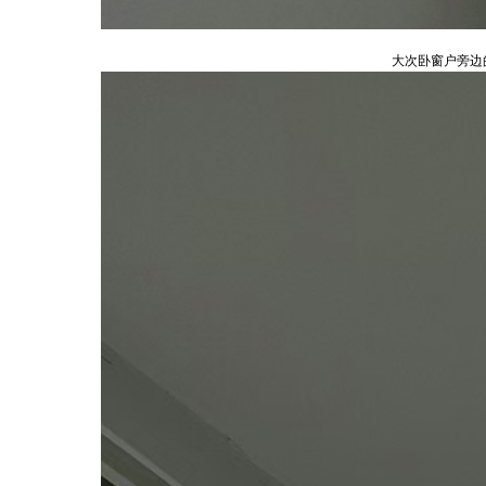
大次卧窗户旁边