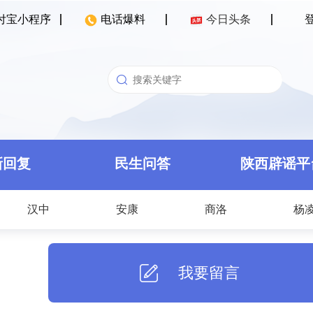
付宝小程序
电话爆料
今日头条
新回复
民生问答
陕西辟谣平
汉中
安康
商洛
杨
我要留言