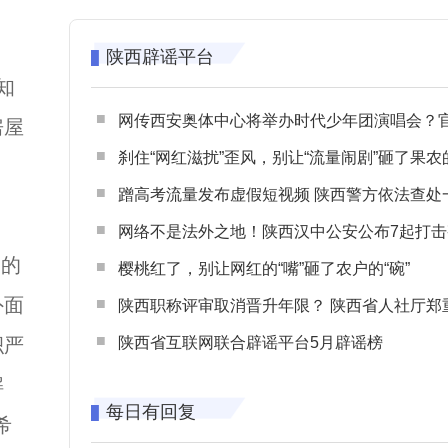
陕西辟谣平台
知
网传西安奥体中心将举办时代少年团演唱会？官方回应：纯属
房屋
刹住“网红滋扰”歪风，别让“流量闹剧”砸了果农
蹭高考流量发布虚假短视频 陕西警方依法查处一起涉高考网络
网络不是法外之地！陕西汉中公安公布7起打击整治网谣网暴典型
间的
樱桃红了，别让网红的“嘴”砸了农户的“碗”
外面
陕西职称评审取消晋升年限？ 陕西省人社厅郑重声明 谨防职称评审不实言
积严
陕西省互联网联合辟谣平台5月辟谣榜
解
每日有回复
希