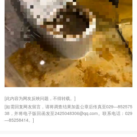
[此内容为网友反映问题，不得转载。]
[如需回复网友留言，请将调查结果加盖公章后传真至029—852575
38，并将电子版回函发至2425048306@qq.com。联系电话：029
—85258414。]