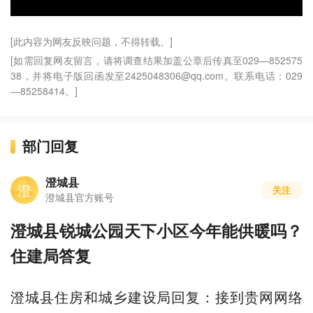
[此内容为网友反映问题，不得转载。]
[如需回复网友留言，请将调查结果加盖公章后传真至029—852575
38，并将电子版回函发至2425048306@qq.com。联系电话：029
—85258414。]
部门回复
澄城县
澄
关注
澄城县官方账号
澄城县锐城公园天下小区今年能供暖吗？
住建局答复
澄城县住房和城乡建设局回复：接到贵网网络