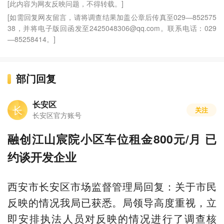
[此内容为网友反映问题，不得转载。]
[如需回复网友留言，请将调查结果加盖公章后传真至029—852575
38，并将电子版回函发至2425048306@qq.com。联系电话：029
—85258414。]
部门回复
长安区
长
关注
长安区官方账号
融创江山宸院小区车位租金800元/月 已
约谈开发企业
西安市长安区市场监督管理局回复：关于市民
反映的情况我局已获悉。局领导高度重视，立
即安排执法人员对反映的情况进行了调查核