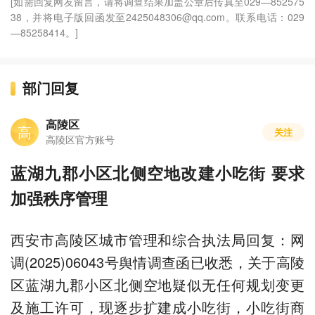
[如需回复网友留言，请将调查结果加盖公章后传真至029—852575
38，并将电子版回函发至2425048306@qq.com。联系电话：029
—85258414。]
部门回复
高陵区
高
关注
高陵区官方账号
蓝湖九郡小区北侧空地改建小吃街 要求
加强秩序管理
西安市高陵区城市管理和综合执法局回复：网
调(2025)06043号舆情调查函已收悉，关于高陵
区蓝湖九郡小区北侧空地疑似无任何规划变更
及施工许可，现逐步扩建成小吃街，小吃街商