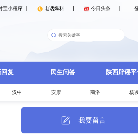
付宝小程序
电话爆料
今日头条
新回复
民生问答
陕西辟谣平
汉中
安康
商洛
杨
我要留言