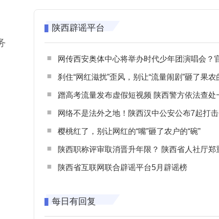
陕西辟谣平台
务
网传西安奥体中心将举办时代少年团演唱会？官方回应：纯属
刹住“网红滋扰”歪风，别让“流量闹剧”砸了果农
蹭高考流量发布虚假短视频 陕西警方依法查处一起涉高考网络
网络不是法外之地！陕西汉中公安公布7起打击整治网谣网暴典型
樱桃红了，别让网红的“嘴”砸了农户的“碗”
陕西职称评审取消晋升年限？ 陕西省人社厅郑重声明 谨防职称评审不实言
陕西省互联网联合辟谣平台5月辟谣榜
每日有回复