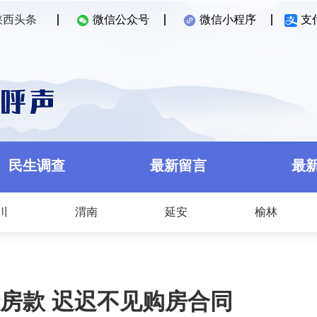
陕西头条
微信公众号
微信小程序
支
民生调查
最新留言
最
川
渭南
延安
榆林
房款 迟迟不见购房合同