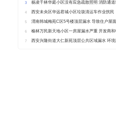
杨凌千林华庭小区没有应急疏散照明 消防通道
西安未央区华远君城小区垃圾清运车作业扰民
渭南韩城梅苑C区5号楼顶层漏水 导致住户屋面被
榆林万民新天地小区一房屋漏水严重 开发商和物业不予
西安兴隆街道大仁新苑顶层公共区域漏水 环境