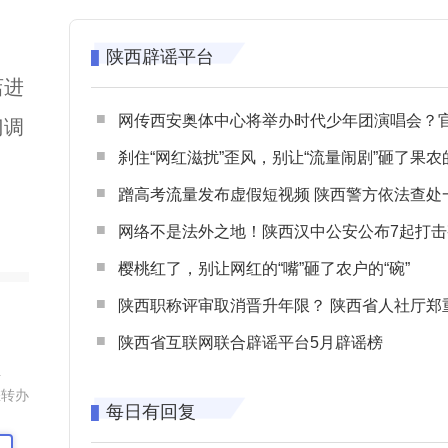
陕西辟谣平台
店进
网传西安奥体中心将举办时代少年团演唱会？官方回应：纯属
门调
刹住“网红滋扰”歪风，别让“流量闹剧”砸了果农
蹭高考流量发布虚假短视频 陕西警方依法查处一起涉高考网络
网络不是法外之地！陕西汉中公安公布7起打击整治网谣网暴典型
樱桃红了，别让网红的“嘴”砸了农户的“碗”
陕西职称评审取消晋升年限？ 陕西省人社厅郑重声明 谨防职称评审不实言
陕西省互联网联合辟谣平台5月辟谣榜
组
您转办
每日有回复