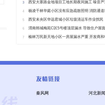
西安大寨路金地项目工地长期夜间施工 噪音严重扰
杨凌千林华庭小区没有应急疏散照明 消防通道
西安未央区华远君城小区垃圾清运车作业扰民
渭南韩城梅苑C区5号楼顶层漏水 导致住户屋面被
榆林万民新天地小区一房屋漏水严重 开发商和物业不予
秦风网
河北新闻