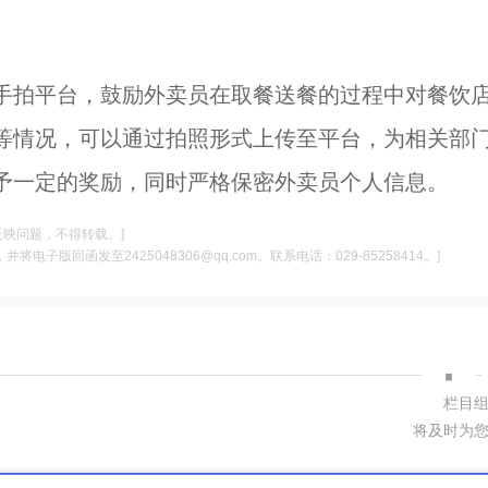
手拍平台，鼓励外卖员在取餐送餐的过程中对餐饮
等情况，可以通过拍照形式上传至平台，为相关部
予一定的奖励，同时严格保密外卖员个人信息。
反映问题，不得转载。]
电子版回函发至2425048306@qq.com。联系电话：029-85258414。]
·
栏目
将及时为