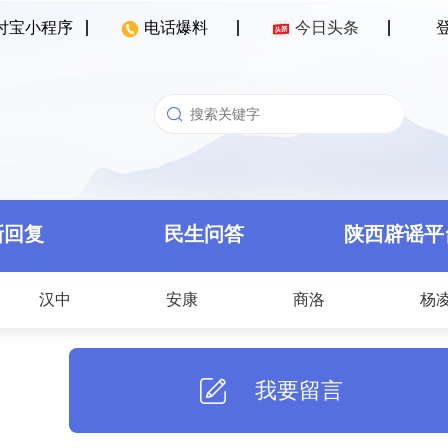
付宝小程序
电话爆料
今日头条
新回复
民生问答
陕西辟谣平
汉中
安康
商洛
杨
我要留言