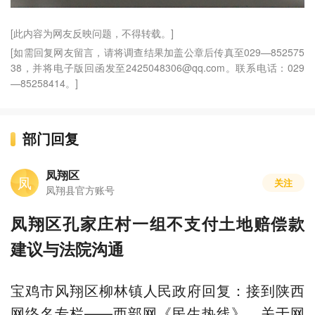
[此内容为网友反映问题，不得转载。]
[如需回复网友留言，请将调查结果加盖公章后传真至029—852575
38，并将电子版回函发至2425048306@qq.com。联系电话：029
—85258414。]
部门回复
凤翔区
凤
关注
凤翔县官方账号
凤翔区孔家庄村一组不支付土地赔偿款
建议与法院沟通
宝鸡市风翔区柳林镇人民政府回复：接到陕西
网络名专栏——西部网《民生热线》，关于网