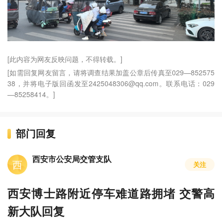
[此内容为网友反映问题，不得转载。]
[如需回复网友留言，请将调查结果加盖公章后传真至029—852575
38，并将电子版回函发至2425048306@qq.com。联系电话：029
—85258414。]
部门回复
西安市公安局交管支队
西
关注
西安博士路附近停车难道路拥堵 交警高
新大队回复