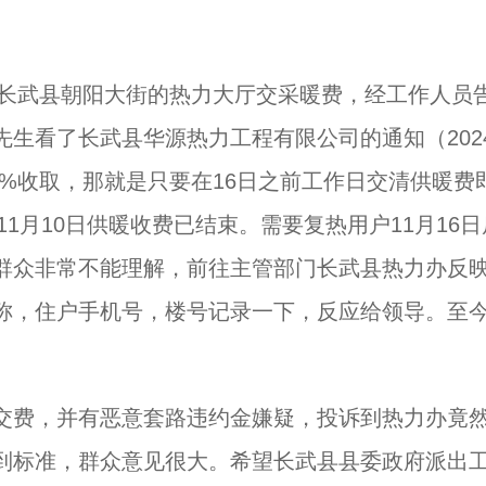
于长武县朝阳大街的热力大厅交采暖费，经工作人员
先生看了长武县华源热力工程有限公司的通知（202
3%收取，那就是只要在16日之前工作日交清供暖费
1月10日供暖收费已结束。需要复热用户11月16日
群众非常不能理解，前往主管部门长武县热力办反
称，住户手机号，楼号记录一下，反应给领导。至
交费，并有恶意套路违约金嫌疑，投诉到热力办竟
到标准，群众意见很大。希望长武县县委政府派出