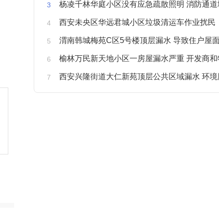
杨凌千林华庭小区没有应急疏散照明 消防通道
西安未央区华远君城小区垃圾清运车作业扰民
渭南韩城梅苑C区5号楼顶层漏水 导致住户屋面被
榆林万民新天地小区一房屋漏水严重 开发商和物业不予
西安兴隆街道大仁新苑顶层公共区域漏水 环境