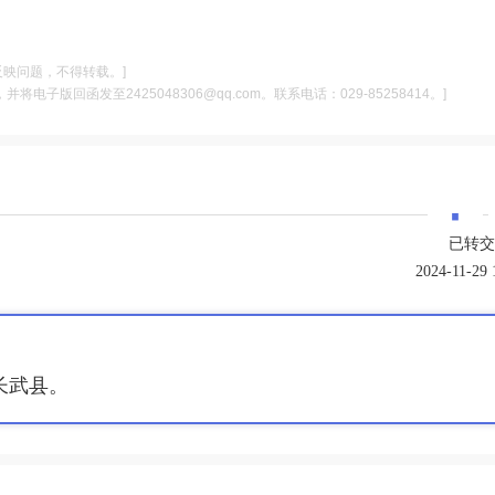
反映问题，不得转载。]
电子版回函发至2425048306@qq.com。联系电话：029-85258414。]
·
已转交
2024-11-29 
长武县
。