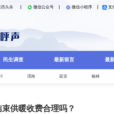
陕西头条
微信公众号
微信小程序
支
民生调查
最新留言
最
川
渭南
延安
榆林
结束供暖收费合理吗？