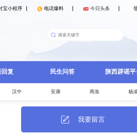
付宝小程序
电话爆料
今日头条
新回复
民生问答
陕西辟谣平
汉中
安康
商洛
杨
我要留言