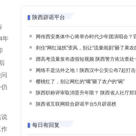
陕西辟谣平台
告
网传西安奥体中心将举办时代少年团演唱会？官方回应：纯属
4年
刹住“网红滋扰”歪风，别让“流量闹剧”砸了果农
即
蹭高考流量发布虚假短视频 陕西警方依法查处一起涉高考网络
后
网络不是法外之地！陕西汉中公安公布7起打击整治网谣网暴典型
映问
樱桃红了，别让网红的“嘴”砸了农户的“碗”
今仍
陕西职称评审取消晋升年限？ 陕西省人社厅郑重声明 谨防职称评审不实言
陕西省互联网联合辟谣平台5月辟谣榜
然说
每日有回复
工作