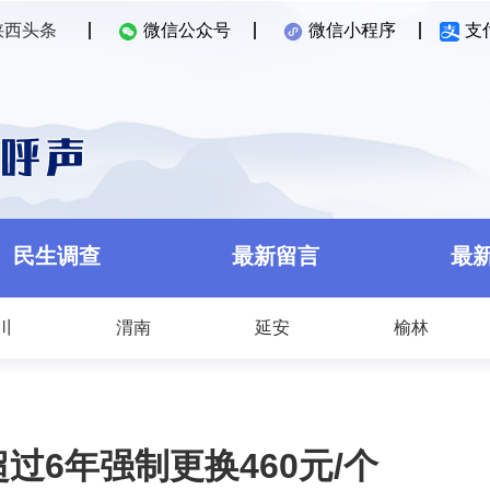
陕西头条
微信公众号
微信小程序
支
民生调查
最新留言
最
川
渭南
延安
榆林
过6年强制更换460元/个