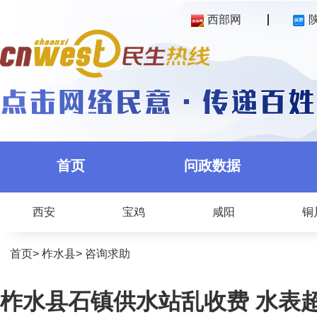
西部网
首页
问政数据
西安
宝鸡
咸阳
铜
首页
>
柞水县
>
咨询求助
柞水县石镇供水站乱收费 水表超