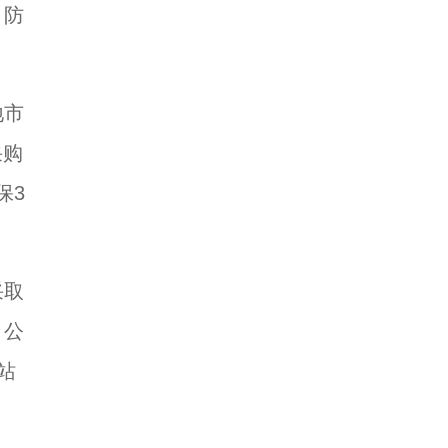
，防
地市
采购
保3
采取
。公
站