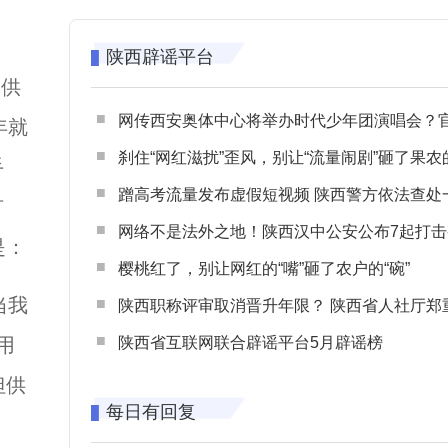
陕西辟谣平台
由供
网传西安奥体中心将举办时代少年团演唱会？官方回应：纯属
年就
刹住“网红滋扰”歪风，别让“流量闹剧”砸了果农
手
蹭高考流量发布虚假短视频 陕西警方依法查处一起涉高考网络
有
网络不是法外之地！陕西汉中公安公布7起打击整治网谣网暴典型
是：
樱桃红了，别让网红的“嘴”砸了农户的“碗”
当我
陕西职称评审取消晋升年限？ 陕西省人社厅郑重声明 谨防职称评审不实言
用
陕西省互联网联合辟谣平台5月辟谣榜
但供
每日有回复