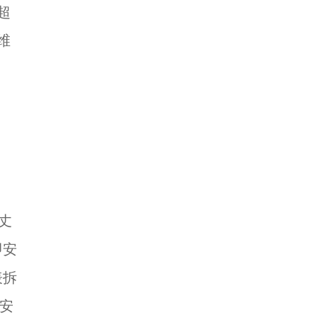
超
维
丈
即安
表拆
安