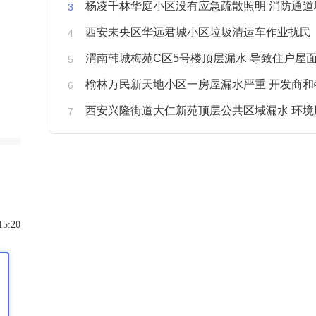
杨凌千林华庭小区没有应急疏散照明 消防通道
西安未央区华远君城小区垃圾清运车作业扰民
渭南韩城梅苑C区5号楼顶层漏水 导致住户屋面被
榆林万民新天地小区一房屋漏水严重 开发商和物业不予
西安兴隆街道大仁新苑顶层公共区域漏水 环境
15:20