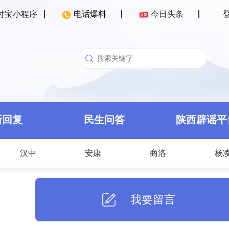
付宝小程序
电话爆料
今日头条
新回复
民生问答
陕西辟谣平
汉中
安康
商洛
杨
我要留言