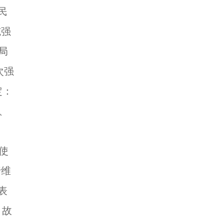
民
施强
局
次强
定：
、
、
表使
行维
表
。故