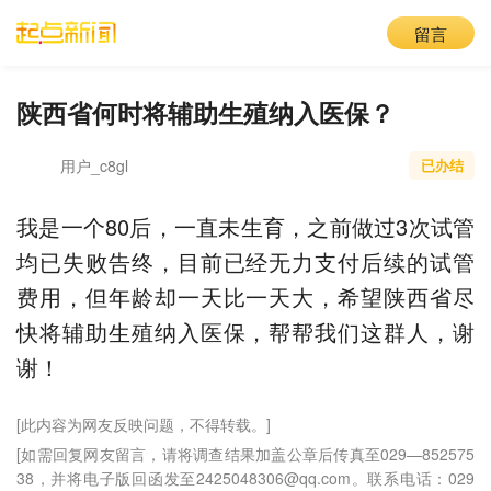
留言
陕西省何时将辅助生殖纳入医保？
用户_c8gl
已办结
我是一个80后，一直未生育，之前做过3次试管
均已失败告终，目前已经无力支付后续的试管
费用，但年龄却一天比一天大，希望陕西省尽
快将辅助生殖纳入医保，帮帮我们这群人，谢
谢！
[此内容为网友反映问题，不得转载。]
[如需回复网友留言，请将调查结果加盖公章后传真至029—852575
38，并将电子版回函发至2425048306@qq.com。联系电话：029