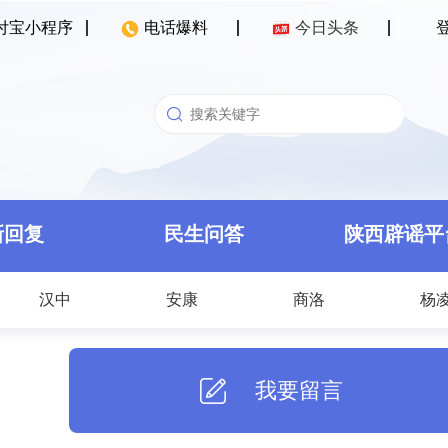
付宝小程序
电话爆料
今日头条
新回复
民生问答
陕西辟谣平
汉中
安康
商洛
杨
我要留言