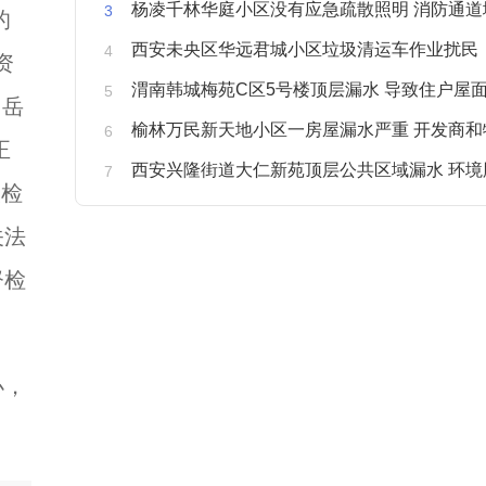
杨凌千林华庭小区没有应急疏散照明 消防通道
的
西安未央区华远君城小区垃圾清运车作业扰民
资
渭南韩城梅苑C区5号楼顶层漏水 导致住户屋面被
因岳
榆林万民新天地小区一房屋漏水严重 开发商和物业不予
正
西安兴隆街道大仁新苑顶层公共区域漏水 环境
次检
关法
督检
办，