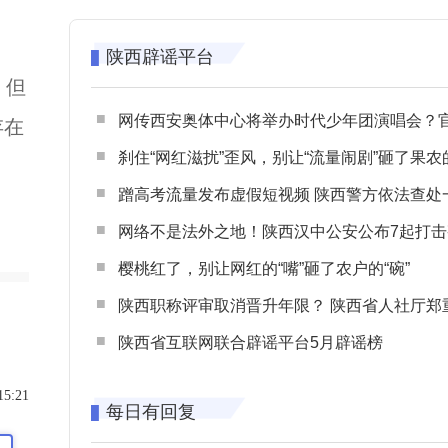
陕西辟谣平台
，但
网传西安奥体中心将举办时代少年团演唱会？官方回应：纯属
存在
刹住“网红滋扰”歪风，别让“流量闹剧”砸了果农
蹭高考流量发布虚假短视频 陕西警方依法查处一起涉高考网络
网络不是法外之地！陕西汉中公安公布7起打击整治网谣网暴典型
樱桃红了，别让网红的“嘴”砸了农户的“碗”
陕西职称评审取消晋升年限？ 陕西省人社厅郑重声明 谨防职称评审不实言
陕西省互联网联合辟谣平台5月辟谣榜
15:21
每日有回复