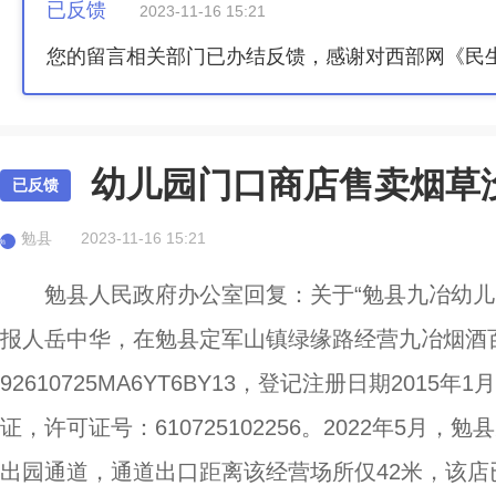
已反馈
2023-11-16 15:21
您的留言相关部门已办结反馈，感谢对西部网《民
幼儿园门口商店售卖烟草
已反馈
勉县
2023-11-16 15:21
勉
勉县人民政府办公室回复：关于“勉县九冶幼儿
报人岳中华，在勉县定军山镇绿缘路经营九冶烟酒
92610725MA6YT6BY13，登记注册日期201
证，许可证号：610725102256。2022年5
出园通道，通道出口距离该经营场所仅42米，该店已