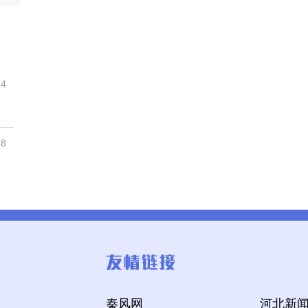
54
38
秦风网
河北新闻