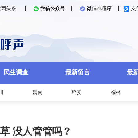
陕西头条
微信公众号
微信小程序
支
民生调查
最新留言
最
川
渭南
延安
榆林
草 没人管管吗？