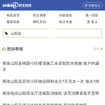
我要留言
热线首页
民生调查
问政报告
第一回应
最新回复
网民关切
热点专题
更 多
山阳县
投诉举报
更多
商洛山阳县桃园小区楼顶施工未采取防水措施 致户内漏
水
商洛山阳县宏祥小区物业限制业主7天充水一次 每次1吨
商洛电信山阳营业厅违规取消移机 误导消费者新开宽带
商洛山阳县漫川古镇有多家麻将馆 夜间噪音扰民