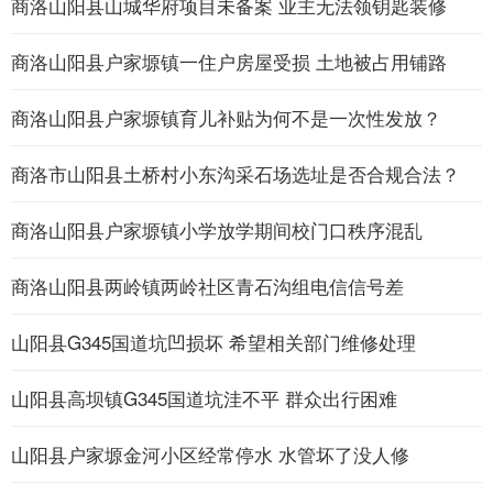
商洛山阳县山城华府项目未备案 业主无法领钥匙装修
商洛山阳县户家塬镇一住户房屋受损 土地被占用铺路
商洛山阳县户家塬镇育儿补贴为何不是一次性发放？
商洛市山阳县土桥村小东沟采石场选址是否合规合法？
商洛山阳县户家塬镇小学放学期间校门口秩序混乱
商洛山阳县两岭镇两岭社区青石沟组电信信号差
山阳县G345国道坑凹损坏 希望相关部门维修处理
山阳县高坝镇G345国道坑洼不平 群众出行困难
山阳县户家塬金河小区经常停水 水管坏了没人修