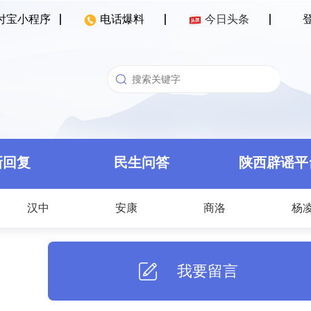
付宝小程序
电话爆料
今日头条
新回复
民生问答
陕西辟谣平
汉中
安康
商洛
杨
我要留言