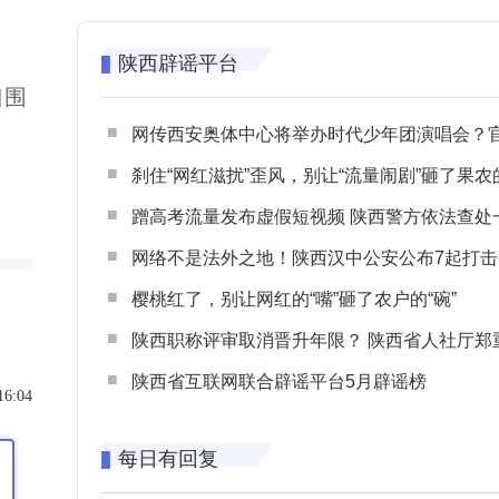
陕西辟谣平台
口围
网传西安奥体中心将举办时代少年团演唱会？官方回应：纯属
刹住“网红滋扰”歪风，别让“流量闹剧”砸了果农
蹭高考流量发布虚假短视频 陕西警方依法查处一起涉高考网络
网络不是法外之地！陕西汉中公安公布7起打击整治网谣网暴典型
樱桃红了，别让网红的“嘴”砸了农户的“碗”
陕西职称评审取消晋升年限？ 陕西省人社厅郑重声明 谨防职称评审不实言
陕西省互联网联合辟谣平台5月辟谣榜
16:04
每日有回复