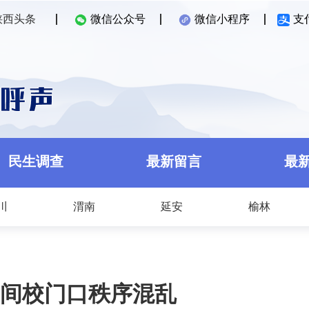
陕西头条
微信公众号
微信小程序
支
民生调查
最新留言
最
川
渭南
延安
榆林
间校门口秩序混乱