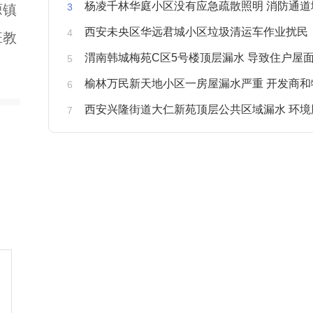
杨凌千林华庭小区没有应急疏散照明 消防通道
塬镇
西安未央区华远君城小区垃圾清运车作业扰民
班教
渭南韩城梅苑C区5号楼顶层漏水 导致住户屋面被
榆林万民新天地小区一房屋漏水严重 开发商和物业不予
西安兴隆街道大仁新苑顶层公共区域漏水 环境