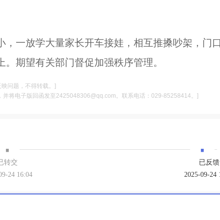
小，一放学大量家长开车接娃，相互推搡吵架，门
上。期望有关部门督促加强秩序管理。
反映问题，不得转载。]
电子版回函发至2425048306@qq.com。联系电话：029-85258414。]
·
·
已转交
已反馈
09-24 16:04
2025-09-24 