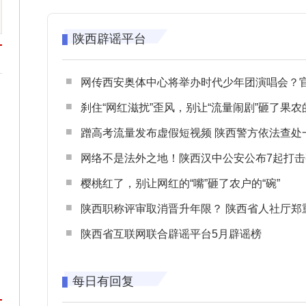
陕西辟谣平台
网传西安奥体中心将举办时代少年团演唱会？官方回应：纯属
刹住“网红滋扰”歪风，别让“流量闹剧”砸了果农
蹭高考流量发布虚假短视频 陕西警方依法查处一起涉高考网络
网络不是法外之地！陕西汉中公安公布7起打击整治网谣网暴典型
樱桃红了，别让网红的“嘴”砸了农户的“碗”
陕西职称评审取消晋升年限？ 陕西省人社厅郑重声明 谨防职称评审不实言
陕西省互联网联合辟谣平台5月辟谣榜
每日有回复