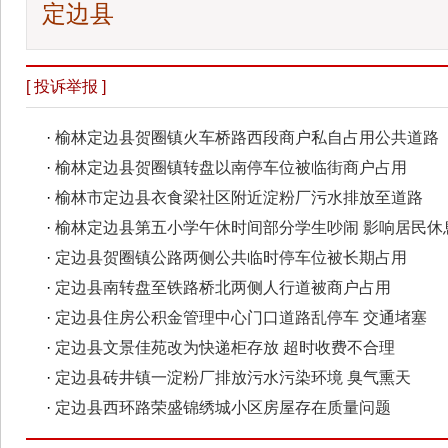
定边县
[ 投诉举报 ]
·
榆林定边县贺圈镇火车桥路西段商户私自占用公共道路
·
榆林定边县贺圈镇转盘以南停车位被临街商户占用
·
榆林市定边县衣食梁社区附近淀粉厂污水排放至道路
·
榆林定边县第五小学午休时间部分学生吵闹 影响居民休
·
定边县贺圈镇公路两侧公共临时停车位被长期占用
·
定边县南转盘至铁路桥北两侧人行道被商户占用
·
定边县住房公积金管理中心门口道路乱停车 交通堵塞
·
定边县文景佳苑改为快递柜存放 超时收费不合理
·
定边县砖井镇一淀粉厂排放污水污染环境 臭气熏天
·
定边县西环路荣盛锦绣城小区房屋存在质量问题