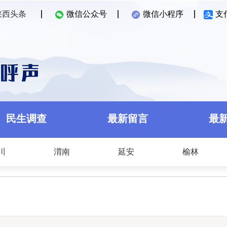
陕西头条
微信公众号
微信小程序
支
民生调查
最新留言
最
川
渭南
延安
榆林