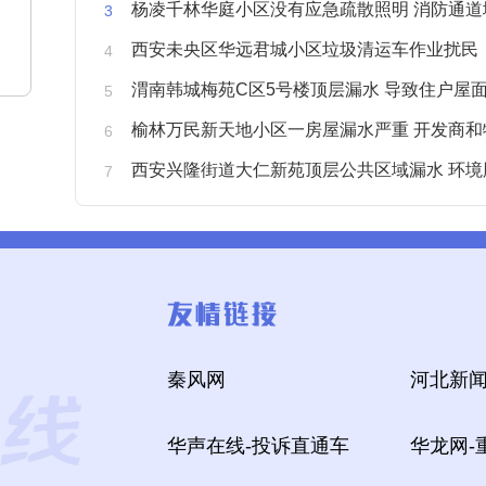
杨凌千林华庭小区没有应急疏散照明 消防通道
西安未央区华远君城小区垃圾清运车作业扰民
渭南韩城梅苑C区5号楼顶层漏水 导致住户屋面被
榆林万民新天地小区一房屋漏水严重 开发商和物业不予
西安兴隆街道大仁新苑顶层公共区域漏水 环境
秦风网
河北新闻
华声在线-投诉直通车
华龙网-