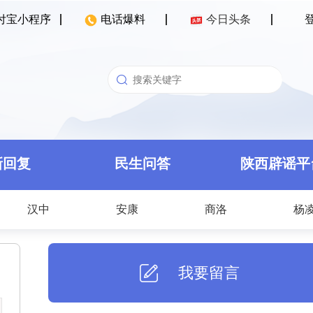
付宝小程序
电话爆料
今日头条
新回复
民生问答
陕西辟谣平
汉中
安康
商洛
杨
我要留言