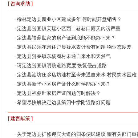
[ 咨询求助 ]
·
榆林定边县新业小区建成多年 何时能开盘销售？
·
定边县贺圈镇天瑞小区西二巷巷口雨天内涝严重
·
定边县福鼎世家的房产证到底能不能办下来？
·
定边县民乐花园住户质疑水表计费有问题 物业态度差
·
定边县贺圈镇东杨圈村未通自来水和天然气
·
请定边贺圈镇明确道路宽度 恢复侵占道路
·
定边县油坊庄乡店坊洼村至今未通自来水 村民饮水困难
·
定边县新华小区房产证什么时候能办下来？
·
定边县福鼎世家房产证问题何时解决？
·
希望尽快解决定边县第四中学附近路灯问题
[ 建言献策 ]
·
关于定边县扩修迎宾大道的四条便民建议 望有关部门重