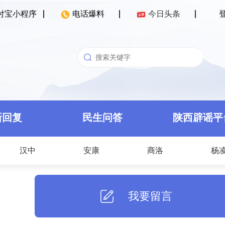
付宝小程序
电话爆料
今日头条
新回复
民生问答
陕西辟谣平
汉中
安康
商洛
杨
我要留言