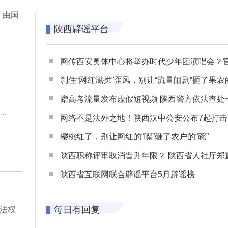
，由国
陕西辟谣平台
网传西安奥体中心将举办时代少年团演唱会？官方回应：纯属
刹住“网红滋扰”歪风，别让“流量闹剧”砸了果农
蹭高考流量发布虚假短视频 陕西警方依法查处一起涉高考网络
.
网络不是法外之地！陕西汉中公安公布7起打击整治网谣网暴典型
樱桃红了，别让网红的“嘴”砸了农户的“碗”
陕西职称评审取消晋升年限？ 陕西省人社厅郑重声明 谨防职称评审不实言
陕西省互联网联合辟谣平台5月辟谣榜
每日有回复
法权