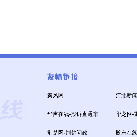
秦风网
河北新闻
华声在线-投诉直通车
华龙网-
荆楚网-荆楚问政
胶东在线