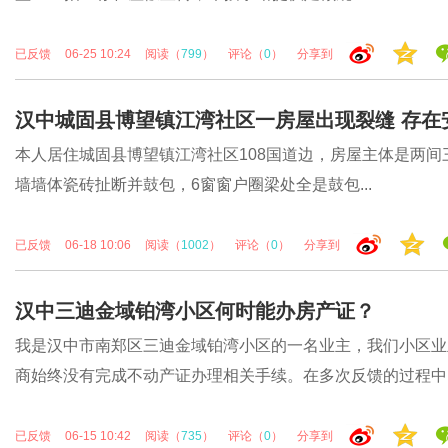
已反馈
06-25 10:24
阅读（
799
）
评论（
0
）
分享到
汉中城固县博望镇江湾社区一房屋出现裂缝 存在
本人居住城固县博望镇江湾社区108国道边，房屋主体是两间三
墙墙体瓷砖扯断并鼓包，6窗窗户圈梁处全是鼓包...
已反馈
06-18 10:06
阅读（
1002
）
评论（
0
）
分享到
汉中三迪金域铂湾小区何时能办房产证？
我是汉中市南郑区三迪金域铂湾小区的一名业主，我们小区业
商始终没有完成不动产证办理相关手续。在多次反馈的过程中，.
已反馈
06-15 10:42
阅读（
735
）
评论（
0
）
分享到