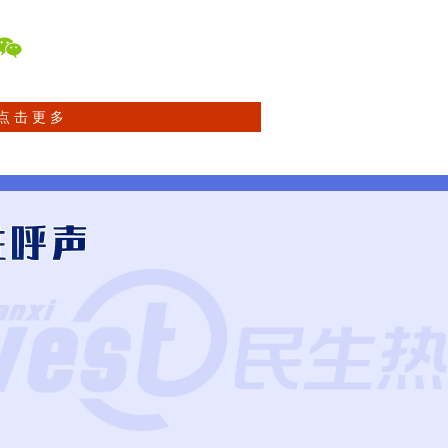
点 击 更 多