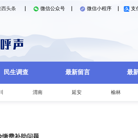
陕西头条
微信公众号
微信小程序
支
民生调查
最新留言
最
川
渭南
延安
榆林
险缴费补助问题