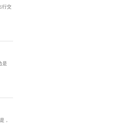
出行交
边是
是，