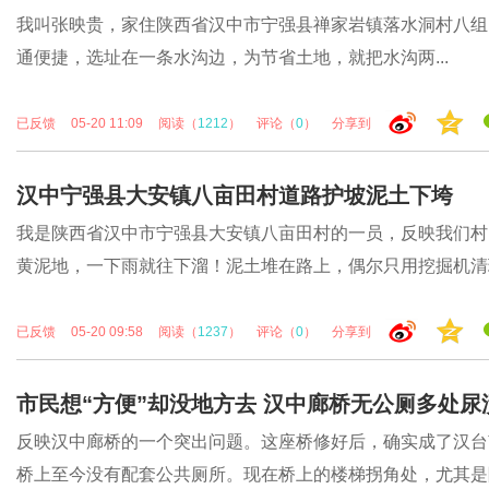
我叫张映贵，家住陕西省汉中市宁强县禅家岩镇落水洞村八组。
通便捷，选址在一条水沟边，为节省土地，就把水沟两...
已反馈
05-20 11:09
阅读（
1212
）
评论（
0
）
分享到
汉中宁强县大安镇八亩田村道路护坡泥土下垮
我是陕西省汉中市宁强县大安镇八亩田村的一员，反映我们村
黄泥地，一下雨就往下溜！泥土堆在路上，偶尔只用挖掘机清理.
已反馈
05-20 09:58
阅读（
1237
）
评论（
0
）
分享到
市民想“方便”却没地方去 汉中廊桥无公厕多处
反映汉中廊桥的一个突出问题。这座桥修好后，确实成了汉台
桥上至今没有配套公共厕所。现在桥上的楼梯拐角处，尤其是隐.