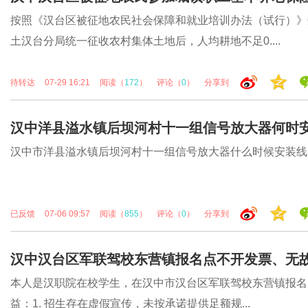
按照《汉台区被征地农民社会保障和就业培训办法（试行）》规
土汉台分局统一征收农村集体土地后，人均耕地不足0....
待转达
07-29 16:21
阅读（
172
）
评论（
0
）
分享到
汉中洋县溢水镇后坝河村十一组信号放大器何时
汉中市洋县溢水镇后坝河村十一组信号放大器什么时候安装线路
已反馈
07-06 09:57
阅读（
855
）
评论（
0
）
分享到
汉中汉台区军联驾校东营镇报名点不开发票、无
本人是汉职院在校学生，在汉中市汉台区军联驾校东营镇报名
益：1. 招生存在虚假宣传，未按承诺提供足额规...