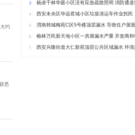
杨凌千林华庭小区没有应急疏散照明 消防通道
西安未央区华远君城小区垃圾清运车作业扰民
渭南韩城梅苑C区5号楼顶层漏水 导致住户屋面被
，大约
榆林万民新天地小区一房屋漏水严重 开发商和物业不予
西安兴隆街道大仁新苑顶层公共区域漏水 环境
获悉