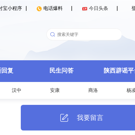
付宝小程序
电话爆料
今日头条
新回复
民生问答
陕西辟谣平
汉中
安康
商洛
杨
我要留言