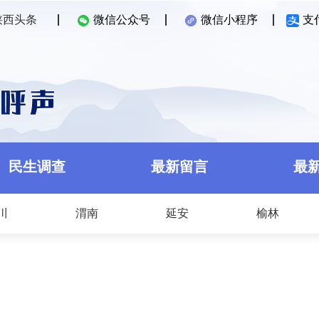
陕西头条
微信公众号
微信小程序
支
民生调查
最新留言
最
川
渭南
延安
榆林