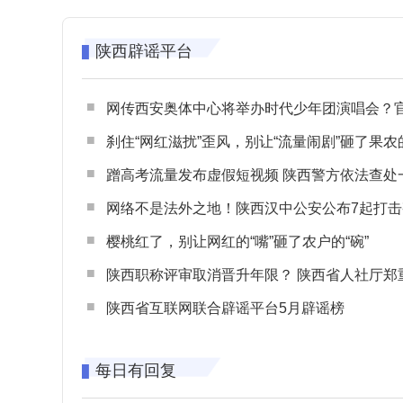
陕西辟谣平台
网传西安奥体中心将举办时代少年团演唱会？官方回应：纯属
刹住“网红滋扰”歪风，别让“流量闹剧”砸了果农
蹭高考流量发布虚假短视频 陕西警方依法查处一起涉高考网络
网络不是法外之地！陕西汉中公安公布7起打击整治网谣网暴典型
樱桃红了，别让网红的“嘴”砸了农户的“碗”
陕西职称评审取消晋升年限？ 陕西省人社厅郑重声明 谨防职称评审不实言
陕西省互联网联合辟谣平台5月辟谣榜
每日有回复