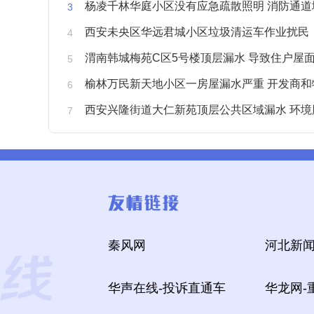
杨凌千林华庭小区没有应急疏散照明 消防通道
西安未央区华远君城小区垃圾清运车作业扰民
渭南韩城梅苑C区5号楼顶层漏水 导致住户屋面被
榆林万民新天地小区一房屋漏水严重 开发商和物业不予
西安兴隆街道大仁新苑顶层公共区域漏水 环境
秦风网
河北新闻
华声在线-投诉直通车
华龙网-