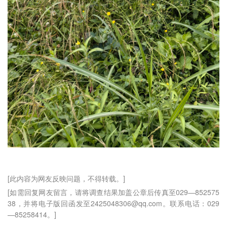
[此内容为网友反映问题，不得转载。]
[如需回复网友留言，请将调查结果加盖公章后传真至029—852575
38，并将电子版回函发至2425048306@qq.com。联系电话：029
—85258414。]