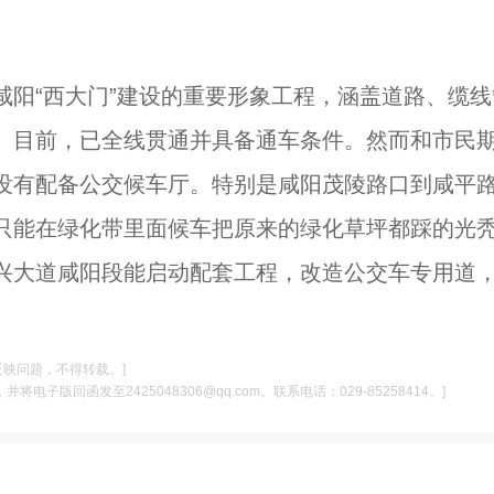
阳“西大门”建设的重要形象工程，涵盖道路、缆线
。目前，已全线贯通并具备通车条件。然而和市民
没有配备公交候车厅。特别是咸阳茂陵路口到咸平
只能在绿化带里面候车把原来的绿化草坪都踩的光
兴大道咸阳段能启动配套工程，改造公交车专用道
反映问题，不得转载。]
电子版回函发至2425048306@qq.com。联系电话：029-85258414。]