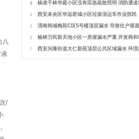
杨凌千林华庭小区没有应急疏散照明 消防通道
西安未央区华远君城小区垃圾清运车作业扰民
渭南韩城梅苑C区5号楼顶层漏水 导致住户屋面被
榆林万民新天地小区一房屋漏水严重 开发商和物业不予
向八
西安兴隆街道大仁新苑顶层公共区域漏水 环境
市承
次/
小
，