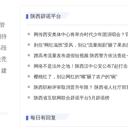
陕西辟谣平台
管
网传西安奥体中心将举办时代少年团演唱会？官方回应：纯属
期待
刹住“网红滋扰”歪风，别让“流量闹剧”砸了果农
路段
蹭高考流量发布虚假短视频 陕西警方依法查处一起涉高考网络
秃秃
网络不是法外之地！陕西汉中公安公布7起打击整治网谣网暴典型
，建
樱桃红了，别让网红的“嘴”砸了农户的“碗”
陕西职称评审取消晋升年限？ 陕西省人社厅郑重声明 谨防职称评审不实言
陕西省互联网联合辟谣平台5月辟谣榜
每日有回复