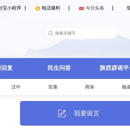
付宝小程序
电话爆料
今日头条
新回复
民生问答
陕西辟谣平
汉中
安康
商洛
杨
我要留言