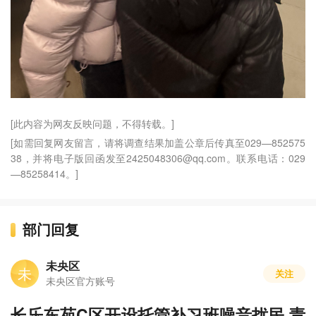
[此内容为网友反映问题，不得转载。]
[如需回复网友留言，请将调查结果加盖公章后传真至029—852575
38，并将电子版回函发至2425048306@qq.com。联系电话：029
—85258414。]
部门回复
未央区
未
关注
未央区官方账号
长乐东苑C区开设托管补习班噪音扰民 责