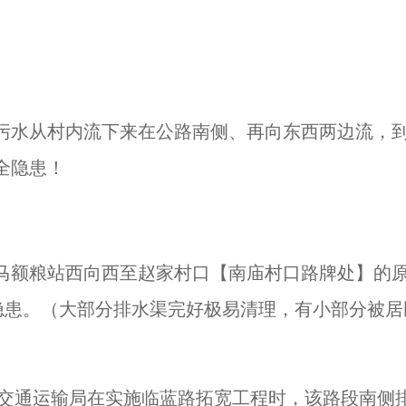
污水从村内流下来在公路南侧、再向东西两边流，
全隐患！
马额粮站西向西至赵家村口【南庙村口路牌处】的
隐患。（大部分排水渠完好极易清理，有小部分被居
区交通运输局在实施临蓝路拓宽工程时，该路段南侧