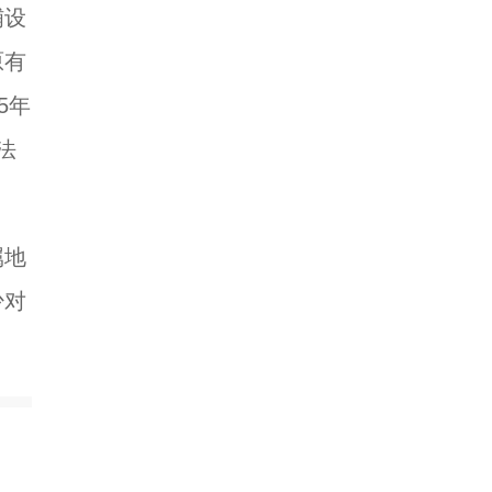
铺设
原有
5年
法
属地
少对