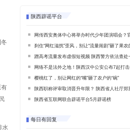
陕西辟谣平台
网传西安奥体中心将举办时代少年团演唱会？官方回应：纯属
到冬
刹住“网红滋扰”歪风，别让“流量闹剧”砸了果农
蹭高考流量发布虚假短视频 陕西警方依法查处一起涉高考网络
网络不是法外之地！陕西汉中公安公布7起打击整治网谣网暴典型
樱桃红了，别让网红的“嘴”砸了农户的“碗”
原有
陕西职称评审取消晋升年限？ 陕西省人社厅郑重声明 谨防职称评审不实言
民
陕西省互联网联合辟谣平台5月辟谣榜
每日有回复
排水