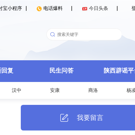
付宝小程序
电话爆料
今日头条
新回复
民生问答
陕西辟谣平
汉中
安康
商洛
杨
我要留言