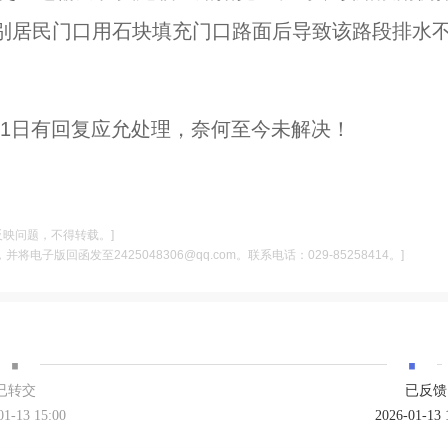
别居民门口用石块填充门口路面后导致该路段排水
3月1日有回复应允处理，奈何至今未解决！
反映问题，不得转载。]
电子版回函发至2425048306@qq.com。联系电话：029-85258414。]
·
·
已转交
已反馈
01-13 15:00
2026-01-13 