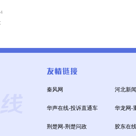
24
没
秦风网
河北新闻
华声在线-投诉直通车
华龙网-
荆楚网-荆楚问政
胶东在线