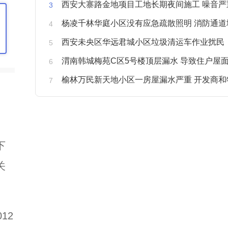
西安大寨路金地项目工地长期夜间施工 噪音严重扰
杨凌千林华庭小区没有应急疏散照明 消防通道
西安未央区华远君城小区垃圾清运车作业扰民
渭南韩城梅苑C区5号楼顶层漏水 导致住户屋面被
榆林万民新天地小区一房屋漏水严重 开发商和物业不予
下
关
12