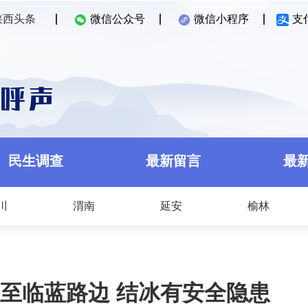
陕西头条
微信公众号
微信小程序
支
民生调查
最新留言
最
川
渭南
延安
榆林
至临蓝路边 结冰有安全隐患