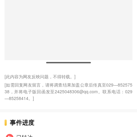
[此内容为网友反映问题，不得转载。]
[如需回复网友留言，请将调查结果加盖公章后传真至029—852575
38，并将电子版回函发至2425048306@qq.com。联系电话：029
—85258414。]
事件进度