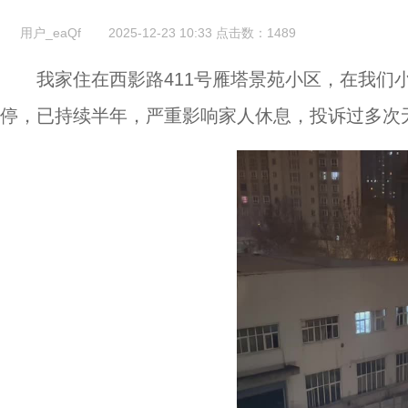
用户_eaQf
2025-12-23 10:33
点击数：
1489
我家住在西影路411号雁塔景苑小区，在我们
停，已持续半年，严重影响家人休息，投诉过多次