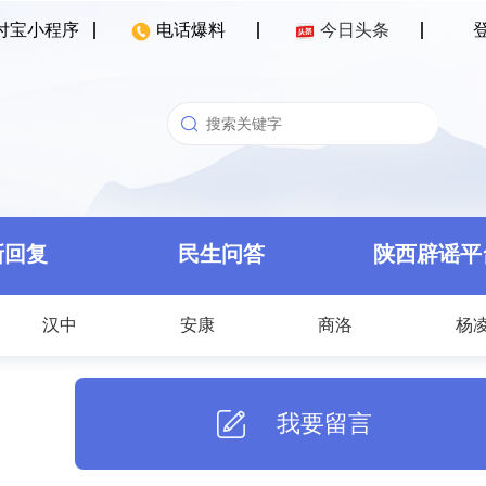
付宝小程序
电话爆料
今日头条
新回复
民生问答
陕西辟谣平
汉中
安康
商洛
杨
我要留言