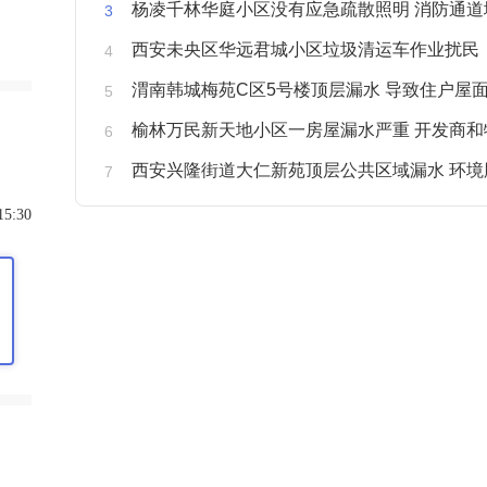
杨凌千林华庭小区没有应急疏散照明 消防通道
西安未央区华远君城小区垃圾清运车作业扰民
渭南韩城梅苑C区5号楼顶层漏水 导致住户屋面被
榆林万民新天地小区一房屋漏水严重 开发商和物业不予
西安兴隆街道大仁新苑顶层公共区域漏水 环境
15:30