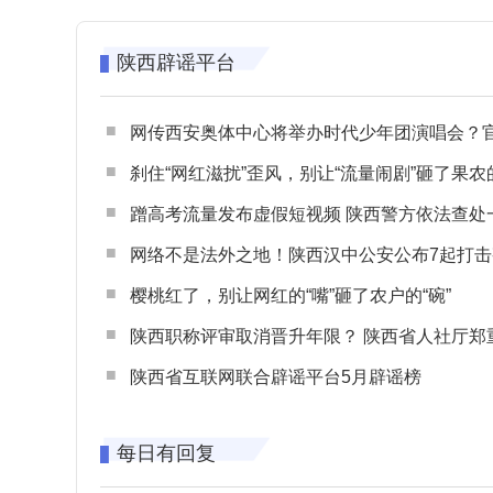
陕西辟谣平台
网传西安奥体中心将举办时代少年团演唱会？官方回应：纯属
刹住“网红滋扰”歪风，别让“流量闹剧”砸了果农
蹭高考流量发布虚假短视频 陕西警方依法查处一起涉高考网络
网络不是法外之地！陕西汉中公安公布7起打击整治网谣网暴典型
樱桃红了，别让网红的“嘴”砸了农户的“碗”
陕西职称评审取消晋升年限？ 陕西省人社厅郑重声明 谨防职称评审不实言
陕西省互联网联合辟谣平台5月辟谣榜
每日有回复