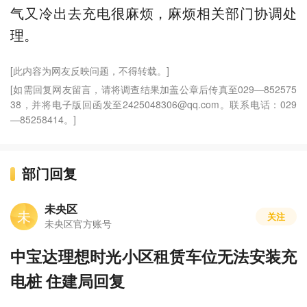
气又冷出去充电很麻烦，麻烦相关部门协调处
理。
[此内容为网友反映问题，不得转载。]
[如需回复网友留言，请将调查结果加盖公章后传真至029—852575
38，并将电子版回函发至2425048306@qq.com。联系电话：029
—85258414。]
部门回复
未央区
未
关注
未央区官方账号
中宝达理想时光小区租赁车位无法安装充
电桩 住建局回复