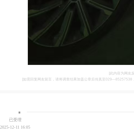
[此内容为网友
[如需回复网友留言，请将调查结果加盖公章后传真至029—85257538，并将
·
已受理
2025-12-11 16:05