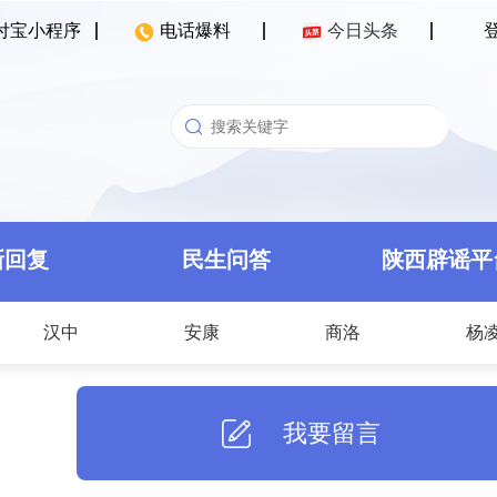
付宝小程序
电话爆料
今日头条
新回复
民生问答
陕西辟谣平
汉中
安康
商洛
杨
我要留言