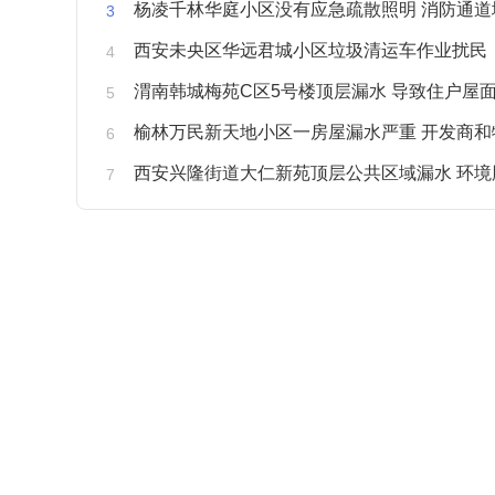
杨凌千林华庭小区没有应急疏散照明 消防通道
西安未央区华远君城小区垃圾清运车作业扰民
渭南韩城梅苑C区5号楼顶层漏水 导致住户屋面被
榆林万民新天地小区一房屋漏水严重 开发商和物业不予
西安兴隆街道大仁新苑顶层公共区域漏水 环境