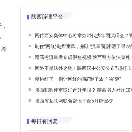
陕西辟谣平台
开，
网传西安奥体中心将举办时代少年团演唱会？官方回应：纯属
作。
刹住“网红滋扰”歪风，别让“流量闹剧”砸了果农
。希
蹭高考流量发布虚假短视频 陕西警方依法查处一起涉高考网络
网络不是法外之地！陕西汉中公安公布7起打击整治网谣网暴典型
樱桃红了，别让网红的“嘴”砸了农户的“碗”
陕西职称评审取消晋升年限？ 陕西省人社厅郑重声明 谨防职称评审不实言
陕西省互联网联合辟谣平台5月辟谣榜
每日有回复