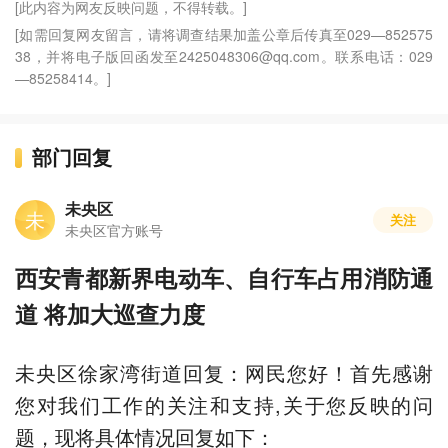
[此内容为网友反映问题，不得转载。]
[如需回复网友留言，请将调查结果加盖公章后传真至029—852575
38，并将电子版回函发至2425048306@qq.com。联系电话：029
—85258414。]
部门回复
未央区
未
关注
未央区官方账号
西安青都新界电动车、自行车占用消防通
道 将加大巡查力度
未央区徐家湾街道回复：网民您好！首先感谢
您对我们工作的关注和支持,关于您反映的问
题，现将具体情况回复如下：