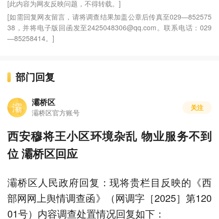
[此内容为网友反映问题，不得转载。]
[如需回复网友留言，请将调查结果加盖公章后传真至029—852575
38，并将电子版回函发至2425048306@qq.com。联系电话：029
—85258414。]
部门回复
灞桥区
灞
关注
灞桥区官方账号
西安穆将王小区环境杂乱 物业服务不到
位 灞桥区回应
灞桥区人民政府回复：现将贵栏目反映的《西
部网网上舆情调查函》（网调字［2025］第120
01号）内容调查处置情况回复如下：