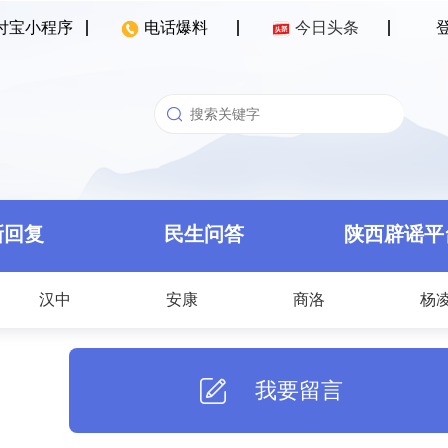
付宝小程序
电话爆料
今日头条
新回复
民生问答
陕西辟谣平
汉中
安康
商洛
杨
我要留言