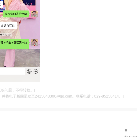
反映问题，不得转载。]
电子版回函发至2425048306@qq.com。联系电话：029-85258414。]
·