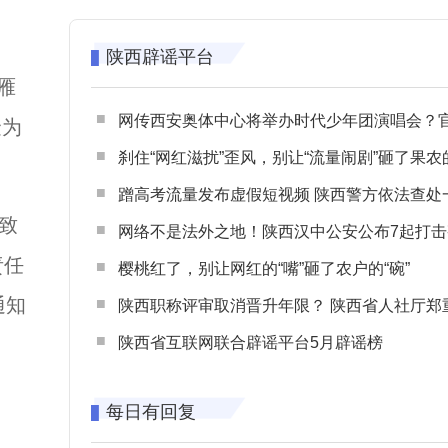
陕西辟谣平台
雁
网传西安奥体中心将举办时代少年团演唱会？官方回应：纯属
金为
刹住“网红滋扰”歪风，别让“流量闹剧”砸了果农
蹭高考流量发布虚假短视频 陕西警方依法查处一起涉高考网络
致
网络不是法外之地！陕西汉中公安公布7起打击整治网谣网暴典型
责任
樱桃红了，别让网红的“嘴”砸了农户的“碗”
通知
陕西职称评审取消晋升年限？ 陕西省人社厅郑重声明 谨防职称评审不实言
陕西省互联网联合辟谣平台5月辟谣榜
每日有回复