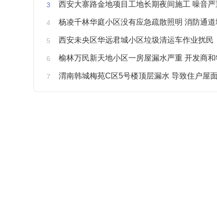
西安大寨路金地项目工地长期夜间施工 噪音严重扰
杨凌千林华庭小区没有应急疏散照明 消防通道
西安未央区华远君城小区垃圾清运车作业扰民
榆林万民新天地小区一房屋漏水严重 开发商和物业不予
渭南韩城梅苑C区5号楼顶层漏水 导致住户屋面被