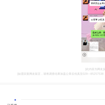
[此内容为网友
[如需回复网友留言，请将调查结果加盖公章后传真至029—85257538，并将
·