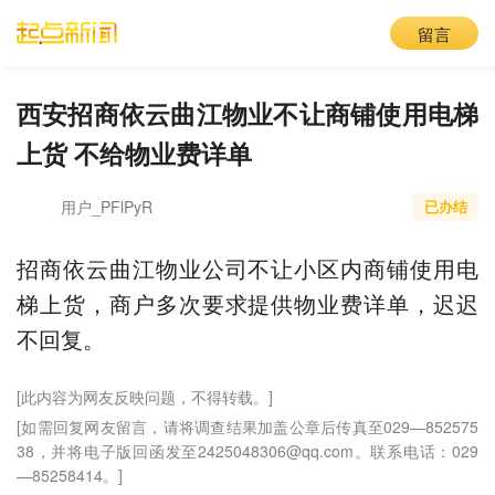
留言
西安招商依云曲江物业不让商铺使用电梯
上货 不给物业费详单
用户_PFlPyR
已办结
招商依云曲江物业公司不让小区内商铺使用电
梯上货，商户多次要求提供物业费详单，迟迟
不回复。
[此内容为网友反映问题，不得转载。]
[如需回复网友留言，请将调查结果加盖公章后传真至029—852575
38，并将电子版回函发至2425048306@qq.com。联系电话：029
—85258414。]