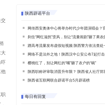
陕西辟谣平台
共交
网传西安奥体中心将举办时代少年团演唱会？官方回应：纯属
刹住“网红滋扰”歪风，别让“流量闹剧”砸了果农
稍
蹭高考流量发布虚假短视频 陕西警方依法查处一起涉高考网络
在大
网络不是法外之地！陕西汉中公安公布7起打击整治网谣网暴典型
恐吓
樱桃红了，别让网红的“嘴”砸了农户的“碗”
其他
陕西职称评审取消晋升年限？ 陕西省人社厅郑重声明 谨防职称评审不实言
陕西省互联网联合辟谣平台5月辟谣榜
其职
每日有回复
求，