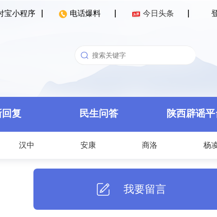
付宝小程序
电话爆料
今日头条
新回复
民生问答
陕西辟谣平
汉中
安康
商洛
杨
我要留言