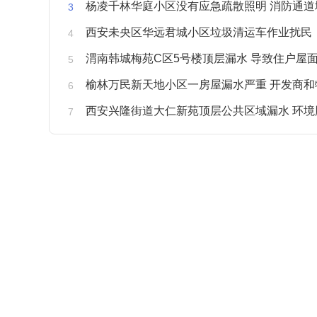
杨凌千林华庭小区没有应急疏散照明 消防通道
西安未央区华远君城小区垃圾清运车作业扰民
渭南韩城梅苑C区5号楼顶层漏水 导致住户屋面被
榆林万民新天地小区一房屋漏水严重 开发商和物业不予
西安兴隆街道大仁新苑顶层公共区域漏水 环境