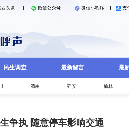
陕西头条
微信公众号
微信小程序
支
民生调查
最新留言
最
川
渭南
延安
榆林
生争执 随意停车影响交通