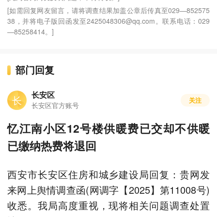
[如需回复网友留言，请将调查结果加盖公章后传真至029—852575
38，并将电子版回函发至2425048306@qq.com。联系电话：029
—85258414。]
部门回复
长安区
长
关注
长安区官方账号
忆江南小区12号楼供暖费已交却不供暖
已缴纳热费将退回
西安市长安区住房和城乡建设局回复：贵网发
来网上舆情调查函(网调字【2025】第11008号)
收悉。我局高度重视，现将相关问题调查处置