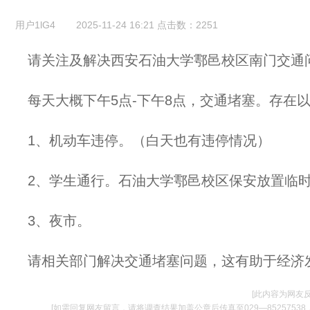
用户1lG4
2025-11-24 16:21
点击数：
2251
请关注及解决西安石油大学鄠邑校区南门交通
每天大概下午5点-下午8点，交通堵塞。存在
1、机动车违停。（白天也有违停情况）
2、学生通行。石油大学鄠邑校区保安放置临
3、夜市。
请相关部门解决交通堵塞问题，这有助于经济
[此内容为网友
[如需回复网友留言，请将调查结果加盖公章后传真至029—85257538，并将