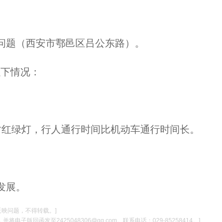
问题（西安市鄠邑区吕公东路）。
以下情况：
时红绿灯，行人通行时间比机动车通行时间长。
发展。
反映问题，不得转载。]
电子版回函发至2425048306@qq.com。联系电话：029-85258414。]