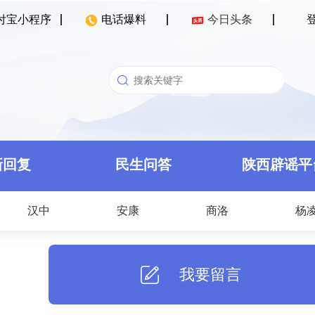
付宝小程序
电话爆料
今日头条
新回复
民生问答
陕西辟谣平
汉中
安康
商洛
杨
我要留言