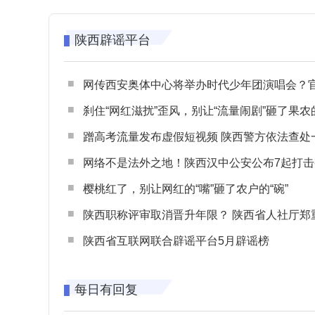
陕西辟谣平台
网传西安奥体中心将举办时代少年团演唱会？官方回应：纯属
刹住“网红滋扰”歪风，别让“流量闹剧”砸了果农
蹭高考流量发布虚假短视频 陕西警方依法查处一起涉高考网络
网络不是法外之地！陕西汉中公安公布7起打击整治网谣网暴典型
樱桃红了，别让网红的“嘴”砸了农户的“碗”
陕西职称评审取消晋升年限？ 陕西省人社厅郑重声明 谨防职称评审不实言
陕西省互联网联合辟谣平台5月辟谣榜
每日有回复