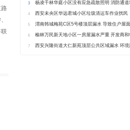
杨凌千林华庭小区没有应急疏散照明 消防通道
道路
西安未央区华远君城小区垃圾清运车作业扰民
学、
渭南韩城梅苑C区5号楼顶层漏水 导致住户屋面被
将联
榆林万民新天地小区一房屋漏水严重 开发商和物业不予
西安兴隆街道大仁新苑顶层公共区域漏水 环境