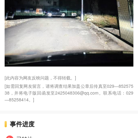
[此内容为网友反映问题，不得转载。]
[如需回复网友留言，请将调查结果加盖公章后传真至029—852575
38，并将电子版回函发至2425048306@qq.com。联系电话：029
—85258414。]
事件进度