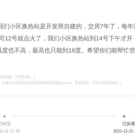
我们小区换热站是开发商自建的，交房7年了，每年
司12号就点火了，我们小区换热站到14号下午才开
年温度也不高，最高也只能到18度。希望你们能帮忙
反映问题，不得转载。]
电子版回函发至2425048306@qq.com。联系电话：029-85258414。]
·
·
已转交
已反馈
11-21 17:16
2025-12-25 