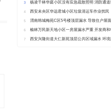
杨凌千林华庭小区没有应急疏散照明 消防通道
西安未央区华远君城小区垃圾清运车作业扰民
渭南韩城梅苑C区5号楼顶层漏水 导致住户屋面被
榆林万民新天地小区一房屋漏水严重 开发商和物业不予
西安兴隆街道大仁新苑顶层公共区域漏水 环境