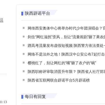
陕西辟谣平台
温
网传西安奥体中心将举办时代少年团演唱会？官方回应：纯属
刹住“网红滋扰”歪风，别让“流量闹剧”砸了果农
管
蹭高考流量发布虚假短视频 陕西警方依法查处一起涉高考网络
网络不是法外之地！陕西汉中公安公布7起打击整治网谣网暴典型
樱桃红了，别让网红的“嘴”砸了农户的“碗”
陕西职称评审取消晋升年限？ 陕西省人社厅郑重声明 谨防职称评审不实言
陕西省互联网联合辟谣平台5月辟谣榜
每日有回复
11:13