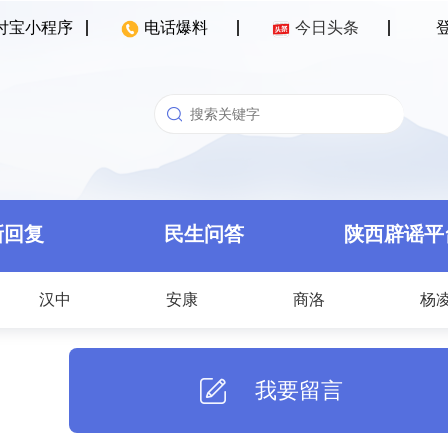
付宝小程序
电话爆料
今日头条
新回复
民生问答
陕西辟谣平
汉中
安康
商洛
杨
我要留言