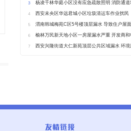
杨凌千林华庭小区没有应急疏散照明 消防通道
西安未央区华远君城小区垃圾清运车作业扰民
渭南韩城梅苑C区5号楼顶层漏水 导致住户屋面被
榆林万民新天地小区一房屋漏水严重 开发商和物业不予
西安兴隆街道大仁新苑顶层公共区域漏水 环境