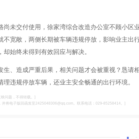
路尚未交付使用，徐家湾综合改造办公室不顾小区
就不宽敞，两侧长期被车辆违规停放，影响业主出
，却始终未得到有效回应与解决。
发生、造成严重后果，相关问题才会被重视？恳请
清理违规停放车辆，还业主安全畅通的出行环境。
反映问题，不得转载。]
电子版回函发至2425048306@qq.com。联系电话：029-85258414。]
·