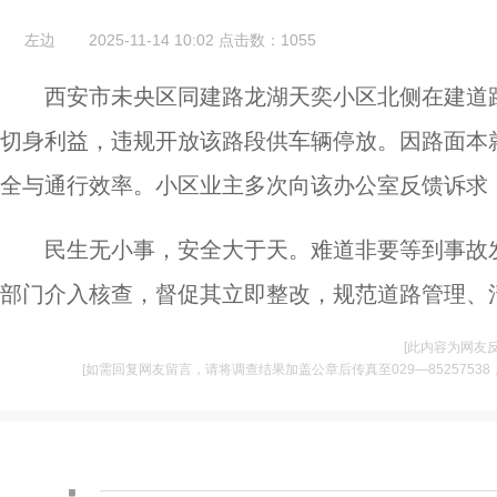
左边
2025-11-14 10:02
点击数：
1055
西安市未央区同建路龙湖天奕小区北侧在建道
切身利益，违规开放该路段供车辆停放。因路面本
全与通行效率。小区业主多次向该办公室反馈诉求
民生无小事，安全大于天。难道非要等到事故
部门介入核查，督促其立即整改，规范道路管理、
[此内容为网友
[如需回复网友留言，请将调查结果加盖公章后传真至029—85257538，并将
·