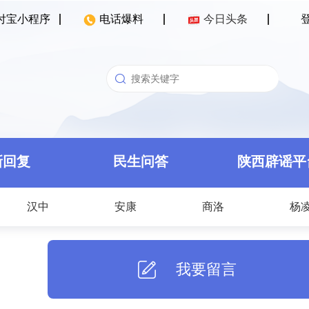
付宝小程序
电话爆料
今日头条
新回复
民生问答
陕西辟谣平
汉中
安康
商洛
杨
我要留言