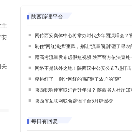
陕西辟谣平台
业主
网传西安奥体中心将举办时代少年团演唱会？官方回应：纯属
行安
刹住“网红滋扰”歪风，别让“流量闹剧”砸了果农
蹭高考流量发布虚假短视频 陕西警方依法查处一起涉高考网络
相关
网络不是法外之地！陕西汉中公安公布7起打击整治网谣网暴典型
樱桃红了，别让网红的“嘴”砸了农户的“碗”
陕西职称评审取消晋升年限？ 陕西省人社厅郑重声明 谨防职称评审不实言
陕西省互联网联合辟谣平台5月辟谣榜
每日有回复