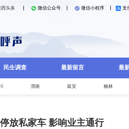
陕西头条
微信公众号
微信小程序
支
民生调查
最新留言
最
川
渭南
延安
榆林
停放私家车 影响业主通行