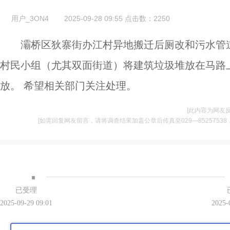
用户_3ON4
2025-09-28 09:55
点击数：
2250
灞桥区狄寨街办江村异地搬迁后厕改和污水管
村民小组（尤其双面街道）将建筑垃圾堆放在马路
放。 希望相关部门关注处理。
[此内容为网友
[如需回复网友留言，请将调查结果加盖公章后传真至029—85257538，并将
·
已受理
2025-09-29 09:01
2025-