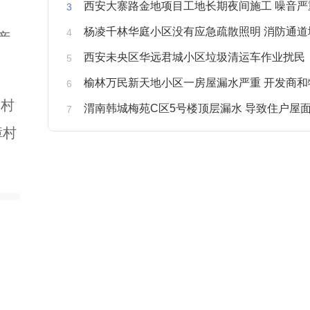
西安大寨路金地项目工地长期夜间施工 噪音严重扰
杨凌千林华庭小区没有应急疏散照明 消防通道
产
西安未央区华远君城小区垃圾清运车作业扰民
榆林万民新天地小区一房屋漏水严重 开发商和物业不予
守村
渭南韩城梅苑C区5号楼顶层漏水 导致住户屋面被
障村