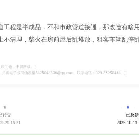
道工程是半成品，不和市政管道接通，那改造有啥
上不清理，柴火在房前屋后乱堆放，租客车辆乱停
反映问题，不得转载。]
电子版回函发至2425048306@qq.com。联系电话：029-85258414。]
·
·
已转交
已反馈
09-29 16:31
2025-10-13 