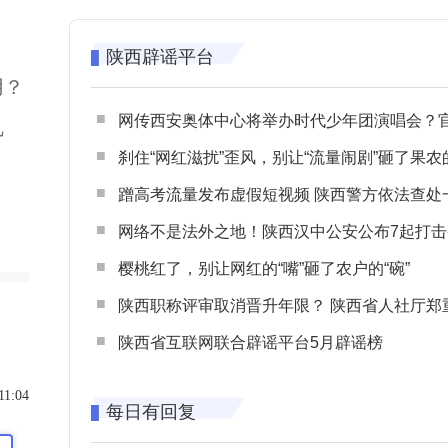
陕西辟谣平台
用？
网传西安奥体中心将举办时代少年团演唱会？官方回应：纯属
乱
刹住“网红滋扰”歪风，别让“流量闹剧”砸了果农
蹭高考流量发布虚假短视频 陕西警方依法查处一起涉高考网络
网络不是法外之地！陕西汉中公安公布7起打击整治网谣网暴典型
樱桃红了，别让网红的“嘴”砸了农户的“碗”
陕西职称评审取消晋升年限？ 陕西省人社厅郑重声明 谨防职称评审不实言
陕西省互联网联合辟谣平台5月辟谣榜
11:04
每日有回复