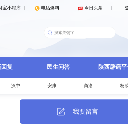
付宝小程序
电话爆料
今日头条
新回复
民生问答
陕西辟谣平
汉中
安康
商洛
杨
我要留言