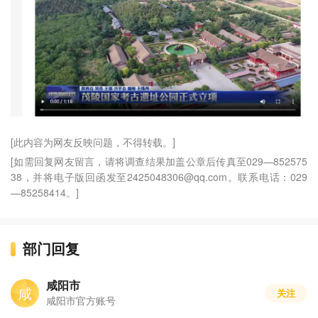
[此内容为网友反映问题，不得转载。]
[如需回复网友留言，请将调查结果加盖公章后传真至029—852575
38，并将电子版回函发至2425048306@qq.com。联系电话：029
—85258414。]
部门回复
咸阳市
咸
关注
咸阳市官方账号