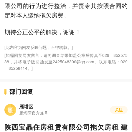
限公司的行为进行整治，并责令其按照合同约
定对本人缴纳拖欠房费。
期待公正公平的解决，谢谢！
[此内容为网友反映问题，不得转载。]
[如需回复网友留言，请将调查结果加盖公章后传真至029—852575
38，并将电子版回函发至2425048306@qq.com。联系电话：029
—85258414。]
部门回复
雁塔区
雁
关注
雁塔区官方账号
陕西宝晶住房租赁有限公司拖欠房租 建