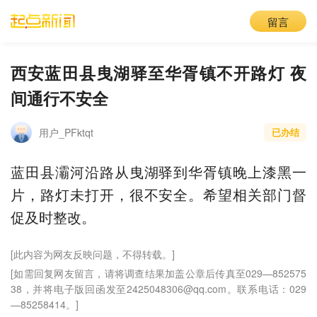
留言
西安蓝田县曳湖驿至华胥镇不开路灯 夜
间通行不安全
用户_PFktqt
已办结
蓝田县灞河沿路从曳湖驿到华胥镇晚上漆黑一
片，路灯未打开，很不安全。希望相关部门督
促及时整改。
[此内容为网友反映问题，不得转载。]
[如需回复网友留言，请将调查结果加盖公章后传真至029—852575
38，并将电子版回函发至2425048306@qq.com。联系电话：029
—85258414。]