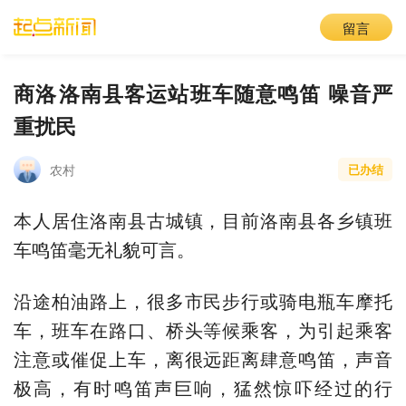
留言
商洛​洛南县客运站班车随意鸣笛 噪音严
重扰民
农村
已办结
本人居住洛南县古城镇，目前洛南县各乡镇班
车鸣笛毫无礼貌可言。
沿途柏油路上，很多市民步行或骑电瓶车摩托
车，班车在路口、桥头等候乘客，为引起乘客
注意或催促上车，离很远距离肆意鸣笛，声音
极高，有时鸣笛声巨响，猛然惊吓经过的行