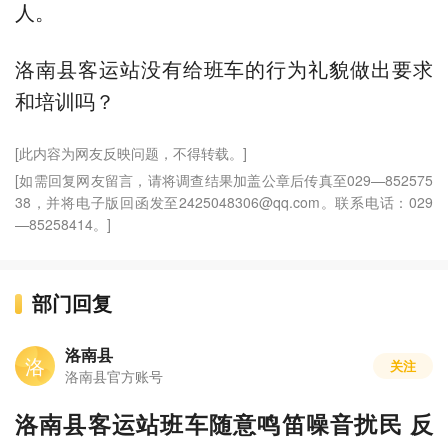
人。
洛南县客运站没有给班车的行为礼貌做出要求
和培训吗？
[此内容为网友反映问题，不得转载。]
[如需回复网友留言，请将调查结果加盖公章后传真至029—852575
38，并将电子版回函发至2425048306@qq.com。联系电话：029
—85258414。]
部门回复
洛南县
洛
关注
洛南县官方账号
洛南县客运站班车随意鸣笛噪音扰民 反