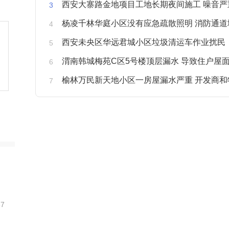
西安大寨路金地项目工地长期夜间施工 噪音严重扰
杨凌千林华庭小区没有应急疏散照明 消防通道
西安未央区华远君城小区垃圾清运车作业扰民
渭南韩城梅苑C区5号楼顶层漏水 导致住户屋面被
榆林万民新天地小区一房屋漏水严重 开发商和物业不予
37