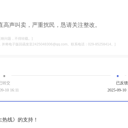
直高声叫卖，严重扰民，恳请关注整改。
反映问题，不得转载。]
电子版回函发至2425048306@qq.com。联系电话：029-85258414。]
·
·
已转交
已反馈
09-10 16:11
2025-09-10 
生热线》的支持！