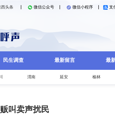
陕西头条
微信公众号
微信小程序
支
民生调查
最新留言
最
川
渭南
延安
榆林
贩叫卖声扰民