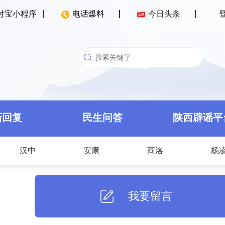
付宝小程序
电话爆料
今日头条
新回复
民生问答
陕西辟谣平
汉中
安康
商洛
杨
我要留言