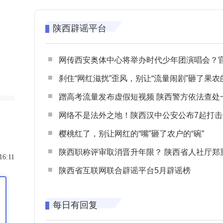
陕西辟谣平台
网传西安奥体中心将举办时代少年团演唱会？官方回应：纯属
刹住“网红滋扰”歪风，别让“流量闹剧”砸了果农
蹭高考流量发布虚假短视频 陕西警方依法查处一起涉高考网络
网络不是法外之地！陕西汉中公安公布7起打击整治网谣网暴典型
樱桃红了，别让网红的“嘴”砸了农户的“碗”
陕西职称评审取消晋升年限？ 陕西省人社厅郑重声明 谨防职称评审不实言
16:11
陕西省互联网联合辟谣平台5月辟谣榜
每日有回复