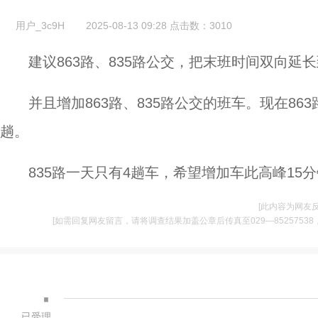
用户_3c9H
2025-08-13 09:28
点击数：
3010
建议863路、835路公交，把末班时间双向延长
并且增加863路、835路公交的班车。现在86
趟。
835路一天只有4趟车，希望增加车此高峰15
[此内容为网友
[如需回复网友留言，请将调查结果加盖公章后传真至029—85257538，并将
·
已受理