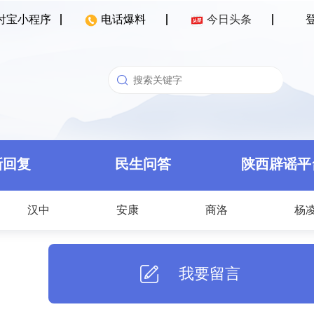
付宝小程序
电话爆料
今日头条
新回复
民生问答
陕西辟谣平
汉中
安康
商洛
杨
我要留言