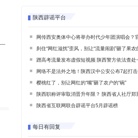
陕西辟谣平台
网传西安奥体中心将举办时代少年团演唱会？官方回应：纯属
钟一
刹住“网红滋扰”歪风，别让“流量闹剧”砸了果农
蹭高考流量发布虚假短视频 陕西警方依法查处一起涉高考网络
网络不是法外之地！陕西汉中公安公布7起打击整治网谣网暴典型
樱桃红了，别让网红的“嘴”砸了农户的“碗”
陕西职称评审取消晋升年限？ 陕西省人社厅郑重声明 谨防职称评审不实言
陕西省互联网联合辟谣平台5月辟谣榜
每日有回复