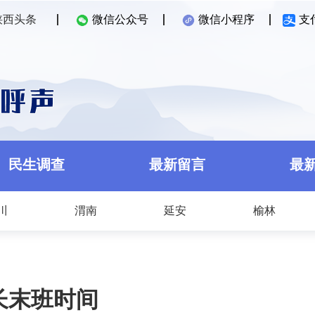
陕西头条
微信公众号
微信小程序
支
民生调查
最新留言
最
川
渭南
延安
榆林
长末班时间