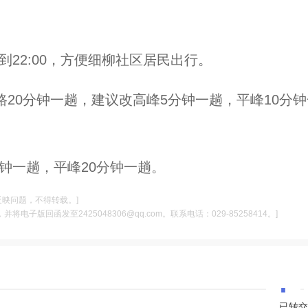
到22:00，方便细柳社区居民出行。
3路20分钟一趟，建议改高峰5分钟一趟，平峰10分
分钟一趟，平峰20分钟一趟。
反映问题，不得转载。]
电子版回函发至2425048306@qq.com。联系电话：029-85258414。]
·
已转交