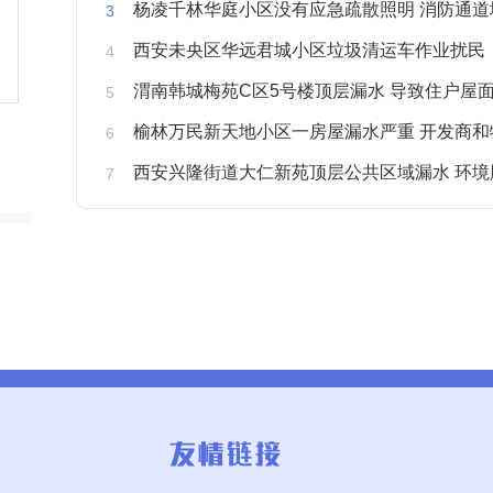
杨凌千林华庭小区没有应急疏散照明 消防通道
西安未央区华远君城小区垃圾清运车作业扰民
渭南韩城梅苑C区5号楼顶层漏水 导致住户屋面被
榆林万民新天地小区一房屋漏水严重 开发商和物业不予
西安兴隆街道大仁新苑顶层公共区域漏水 环境