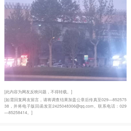
[此内容为网友反映问题，不得转载。]
[如需回复网友留言，请将调查结果加盖公章后传真至029—852575
38，并将电子版回函发至2425048306@qq.com。联系电话：029
—85258414。]