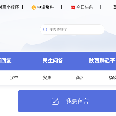
付宝小程序
电话爆料
今日头条
新回复
民生问答
陕西辟谣平
汉中
安康
商洛
杨
我要留言