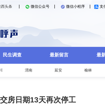
陕西头条
微信公众号
微信小程序
支
民生调查
最新留言
最
川
渭南
延安
榆林
交房日期13天再次停工