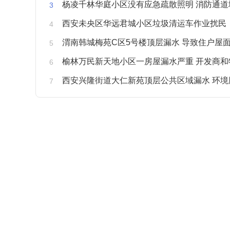
杨凌千林华庭小区没有应急疏散照明 消防通道
西安未央区华远君城小区垃圾清运车作业扰民
渭南韩城梅苑C区5号楼顶层漏水 导致住户屋面被
榆林万民新天地小区一房屋漏水严重 开发商和物业不予
西安兴隆街道大仁新苑顶层公共区域漏水 环境