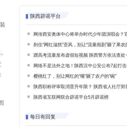
陕西辟谣平台
精装
网传西安奥体中心将举办时代少年团演唱会？官方回应：纯属
刹住“网红滋扰”歪风，别让“流量闹剧”砸了果农
工。
蹭高考流量发布虚假短视频 陕西警方依法查处一起涉高考网络
交
网络不是法外之地！陕西汉中公安公布7起打击整治网谣网暴典型
排
樱桃红了，别让网红的“嘴”砸了农户的“碗”
陕西职称评审取消晋升年限？ 陕西省人社厅郑重声明 谨防职称评审不实言
陕西省互联网联合辟谣平台5月辟谣榜
而
每日有回复